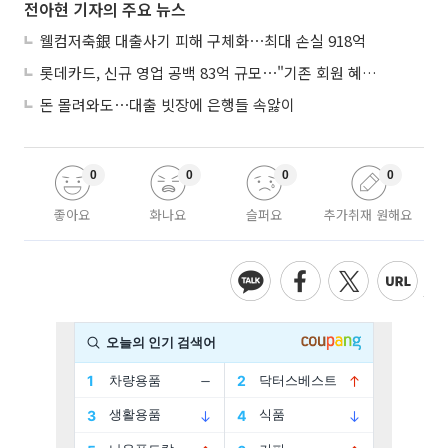
전아현 기자의 주요 뉴스
웰컴저축銀 대출사기 피해 구체화⋯최대 손실 918억
롯데카드, 신규 영업 공백 83억 규모⋯"기존 회원 혜택으로 방어"
돈 몰려와도⋯대출 빗장에 은행들 속앓이
0
0
0
0
좋아요
화나요
슬퍼요
추가취재 원해요