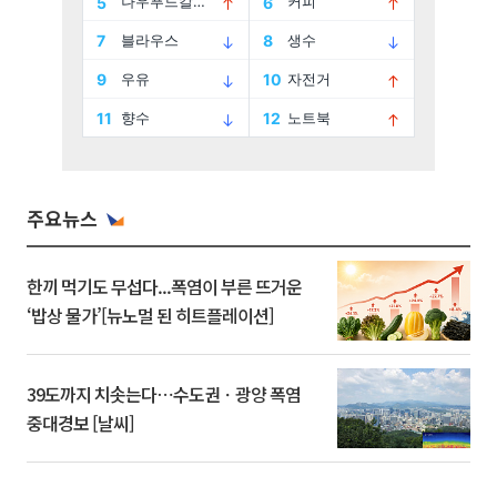
주요뉴스
한끼 먹기도 무섭다...폭염이 부른 뜨거운
‘밥상 물가’[뉴노멀 된 히트플레이션]
39도까지 치솟는다⋯수도권ㆍ광양 폭염
중대경보 [날씨]