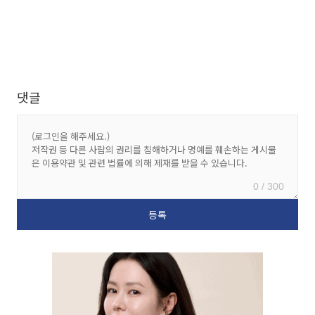
댓글
0 / 300