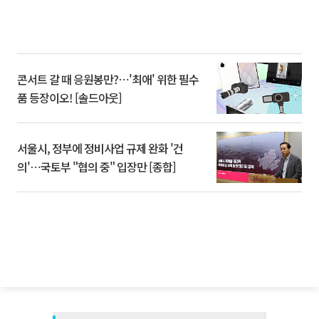
콘서트 갈 때 응원봉만?⋯'최애' 위한 필수
품 등장이오! [솔드아웃]
서울시, 정부에 정비사업 규제 완화 '건
의'⋯국토부 "협의 중" 입장만 [종합]