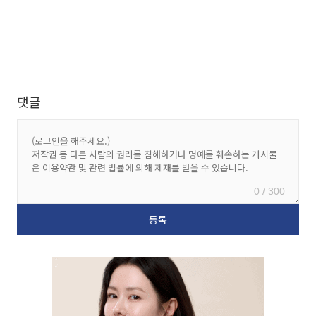
댓글
0 / 300