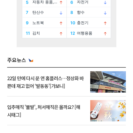
주요뉴스
22일 만에 다시 문 연 홈플러스…정상화 바
쁜데 재고 없어 ‘발동동’[가보니]
입추매직 '불발', 처서매직은 올까요? [해
시태그]