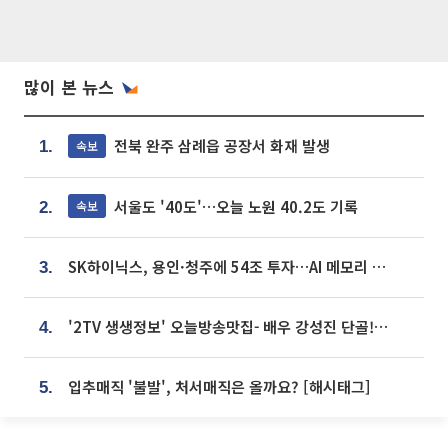
많이 본 뉴스
전북 완주 삼례읍 공장서 화재 발생
속보
1.
서울도 '40도'…오늘 노원 40.2도 기록
속보
2.
SK하이닉스, 용인·청주에 54조 투자…AI 메모리 생산기지 키운다
3.
'2TV 생생정보' 오늘방송맛집- 배우 강성진 단골! 쌀국수ㆍ푸팟퐁 커리 맛집 '블○○○'
4.
입추매직 '불발', 처서매직은 올까요? [해시태그]
5.