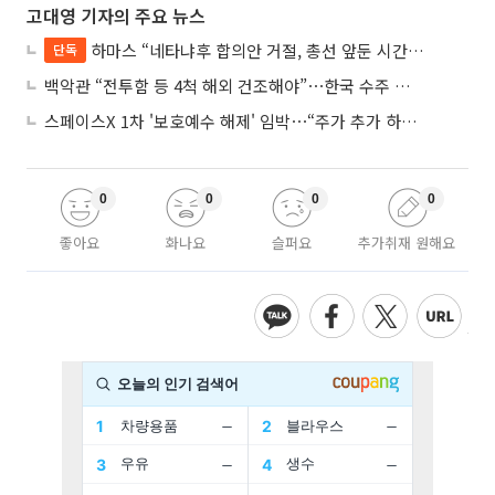
고대영 기자의 주요 뉴스
하마스 “네타냐후 합의안 거절, 총선 앞둔 시간 끌기”
단독
백악관 “전투함 등 4척 해외 건조해야”⋯한국 수주 기대
스페이스X 1차 '보호예수 해제' 임박⋯“주가 추가 하락 가능성”
0
0
0
0
좋아요
화나요
슬퍼요
추가취재 원해요