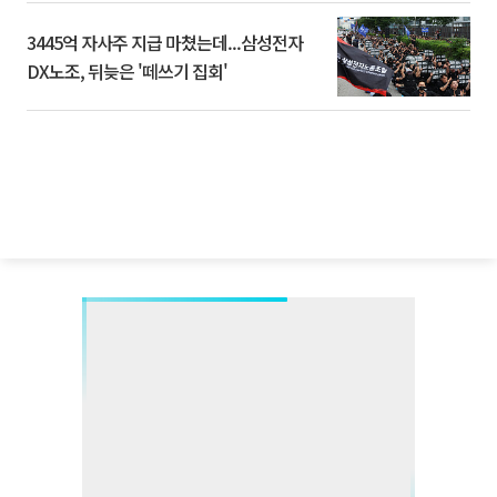
3445억 자사주 지급 마쳤는데...삼성전자
DX노조, 뒤늦은 '떼쓰기 집회'