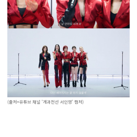
(출처=유튜브 채널 '개과천선 서인영' 캡처)