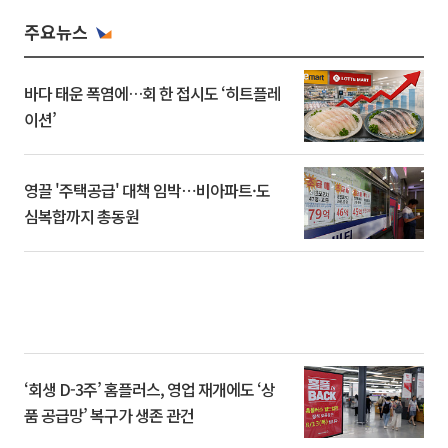
주요뉴스
바다 태운 폭염에…회 한 접시도 ‘히트플레
이션’
영끌 '주택공급' 대책 임박⋯비아파트·도
심복합까지 총동원
‘회생 D-3주’ 홈플러스, 영업 재개에도 ‘상
품 공급망’ 복구가 생존 관건