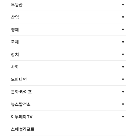
부동산
산업
경제
국제
정치
사회
오피니언
문화·라이프
뉴스발전소
이투데이TV
스페셜리포트