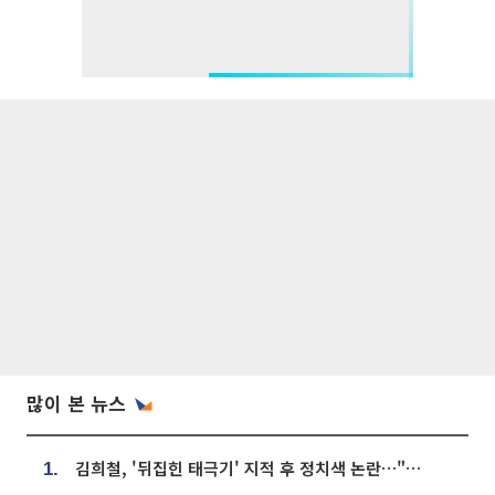
많이 본 뉴스
김희철, '뒤집힌 태극기' 지적 후 정치색 논란…"좌우 떠나 우리나라 국기"
1.