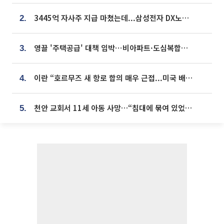
3445억 자사주 지급 마쳤는데...삼성전자 DX노조, 뒤늦은 '떼쓰기 집회'
2.
영끌 '주택공급' 대책 임박⋯비아파트·도심복합까지 총동원
3.
이란 “호르무즈 새 항로 합의 매우 근접...미국 배상 먼저”
4.
천안 교회서 11세 아동 사망…“침대에 묶여 있었다” 진술 확보
5.