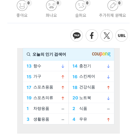
0
0
0
0
좋아요
화나요
슬퍼요
추가취재 원해요