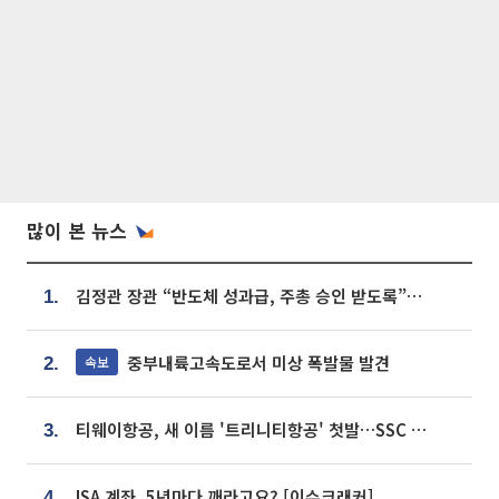
많이 본 뉴스
김정관 장관 “반도체 성과급, 주총 승인 받도록”…상법·자본시장법 개정 시사
1.
중부내륙고속도로서 미상 폭발물 발견
속보
2.
티웨이항공, 새 이름 '트리니티항공' 첫발…SSC 전략 본격화
3.
ISA 계좌, 5년마다 깨라고요? [이슈크래커]
4.