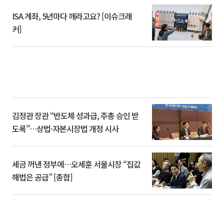
ISA 계좌, 5년마다 깨라고요? [이슈크래
커]
김정관 장관 “반도체 성과급, 주총 승인 받
도록”…상법·자본시장법 개정 시사
세금 꺼낸 정부에…오세훈 서울시장 “집값
해법은 공급” [종합]