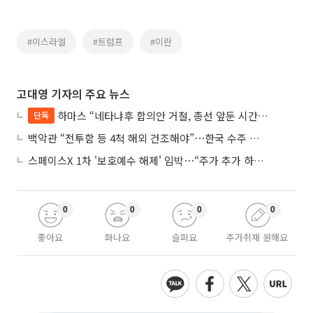
#이스라엘
#트럼프
#이란
고대영 기자의 주요 뉴스
하마스 “네타냐후 합의안 거절, 총선 앞둔 시간 끌기”
단독
백악관 “전투함 등 4척 해외 건조해야”⋯한국 수주 기대
스페이스X 1차 '보호예수 해제' 임박⋯“주가 추가 하락 가능성”
0
0
0
0
좋아요
화나요
슬퍼요
추가취재 원해요