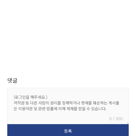
댓글
0 / 300