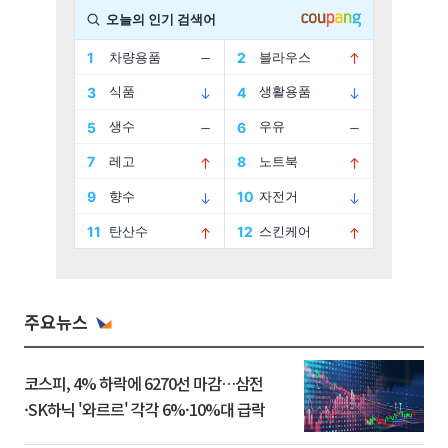
주요뉴스
코스피, 4% 하락에 6270선 마감…삼전
·SK하닉 '와르르' 각각 6%·10%대 급락