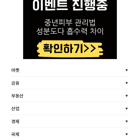
마켓
금융
부동산
산업
경제
국제