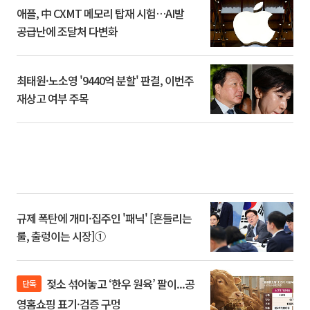
애플, 中 CXMT 메모리 탑재 시험…AI발
공급난에 조달처 다변화
최태원·노소영 '9440억 분할' 판결, 이번주
재상고 여부 주목
규제 폭탄에 개미·집주인 '패닉' [흔들리는
룰, 출렁이는 시장]①
젖소 섞어놓고 ‘한우 원육’ 팔이...공
단독
영홈쇼핑 표기·검증 구멍