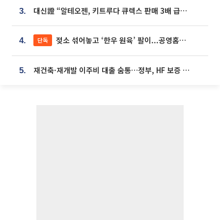
대신證 “알테오젠, 키트루다 큐렉스 판매 3배 급증…목표가 41만원 상향”
3.
젖소 섞어놓고 ‘한우 원육’ 팔이...공영홈쇼핑 표기·검증 구멍
단독
4.
재건축·재개발 이주비 대출 숨통…정부, HF 보증 신설 추진
5.