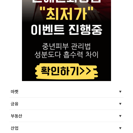
마켓
금융
부동산
산업