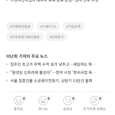
#미래에셋증권
#스페이스X
#기업공개
#미국증권거래위원회
#뉴욕증시
이난희 기자의 주요 뉴스
집주인 초고가 주택 수억 호가 낮추고⋯세입자는 퇴거 위기
"완성된 인프라에 몰린다"⋯청약 시장 '정비사업 독주' 42배 격차
서울 집합건물 소유권이전등기, 상반기 13만건 돌파
0
0
0
0
좋아요
화나요
슬퍼요
추가취재 원해요