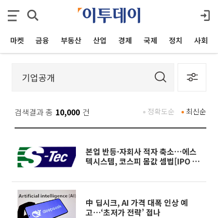
마켓
금융
부동산
산업
경제
국제
정치
사회
검색결과 총
10,000
건
정확도순
최신순
본업 반등·자회사 적자 축소…에스
텍시스템, 코스피 몸값 셈법[IPO 엑
스레이]
中 딥시크, AI 가격 대폭 인상 예
고⋯‘초저가 전략’ 접나