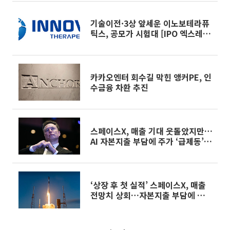
기술이전·3상 앞세운 이노보테라퓨
틱스, 공모가 시험대 [IPO 엑스레
이]
카카오엔터 회수길 막힌 앵커PE, 인
수금융 차환 추진
스페이스X, 매출 기대 웃돌았지만…
AI 자본지출 부담에 주가 ‘급제동’
[종합]
‘상장 후 첫 실적’ 스페이스X, 매출
전망치 상회…자본지출 부담에 주가
는 시간 외 ↓ [상보]