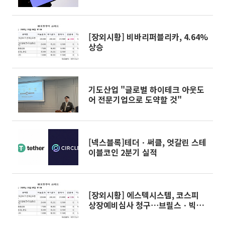
[장외시황] 비바리퍼블리카, 4.64%
상승
기도산업 "글로벌 하이테크 아웃도
어 전문기업으로 도약할 것"
[넥스블록]테더ㆍ써클, 엇갈린 스테
이블코인 2분기 실적
[장외시황] 에스텍시스템, 코스피
상장예비심사 청구⋯브릴스ㆍ빅웨
이브로보틱스 청약 일정 변경