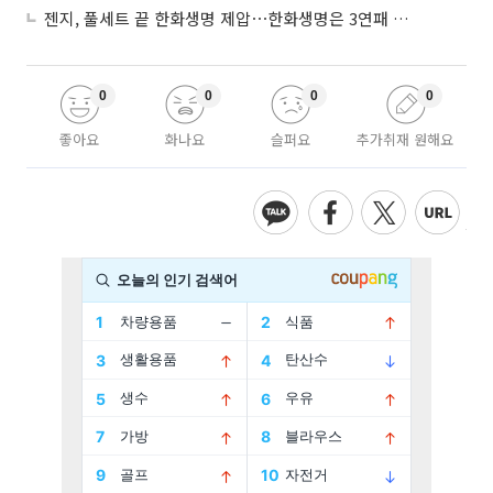
젠지, 풀세트 끝 한화생명 제압⋯한화생명은 3연패 수렁
0
0
0
0
좋아요
화나요
슬퍼요
추가취재 원해요