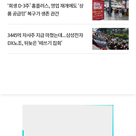
‘회생 D-3주’ 홈플러스, 영업 재개에도 ‘상
품 공급망’ 복구가 생존 관건
3445억 자사주 지급 마쳤는데...삼성전자
DX노조, 뒤늦은 '떼쓰기 집회'