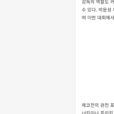
감독의 역할도 커
수 있다. 박문성
며 이번 대회에서
체코전의 관전 포
너킥이나 프리킥 