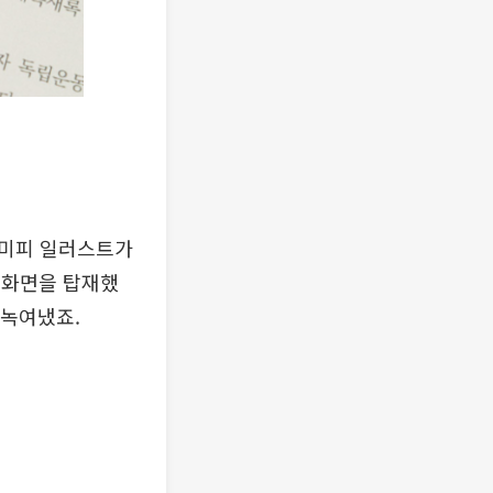
 미피 일러스트가
러 화면을 탑재했
 녹여냈죠.