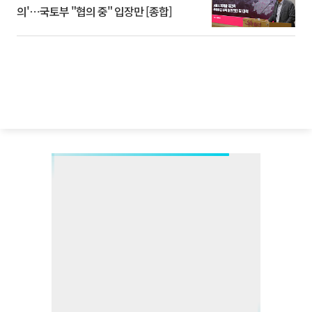
의'⋯국토부 "협의 중" 입장만 [종합]