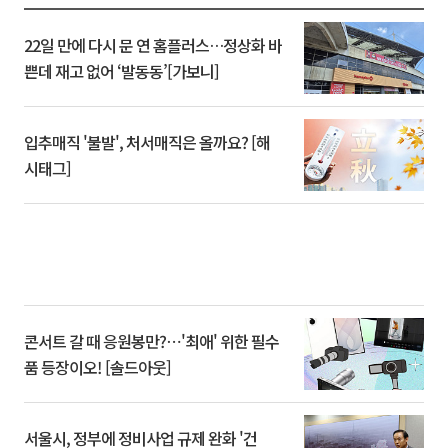
22일 만에 다시 문 연 홈플러스…정상화 바
쁜데 재고 없어 ‘발동동’[가보니]
입추매직 '불발', 처서매직은 올까요? [해
시태그]
콘서트 갈 때 응원봉만?⋯'최애' 위한 필수
품 등장이오! [솔드아웃]
서울시, 정부에 정비사업 규제 완화 '건