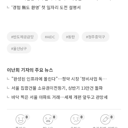
‘경험 無도 환영’ 첫 일자리 도전 설명서
#반도체공급망
#AIDC
#동탄
#청주흥덕구
#울산남구
이난희 기자의 주요 뉴스
"완성된 인프라에 몰린다"⋯청약 시장 '정비사업 독주' 42배 격차
서울 집합건물 소유권이전등기, 상반기 13만건 돌파
바닥 찍은 서울 아파트 거래⋯세제 개편 앞두고 관망세
0
0
0
0