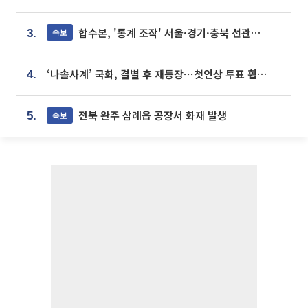
합수본, '통계 조작' 서울·경기·충북 선관위 등 추가 압수수색
속보
3.
‘나솔사계’ 국화, 결별 후 재등장⋯첫인상 투표 휩쓸고 ‘인기녀’ 등극
4.
전북 완주 삼례읍 공장서 화재 발생
속보
5.