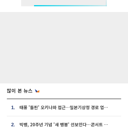
많이 본 뉴스
태풍 '돌핀' 오키나와 접근…일본기상청 경로 업데이트
1.
빅뱅, 20주년 기념 '새 뱅봉' 선보인다⋯콘서트 앞두고 팝업 개최
2.