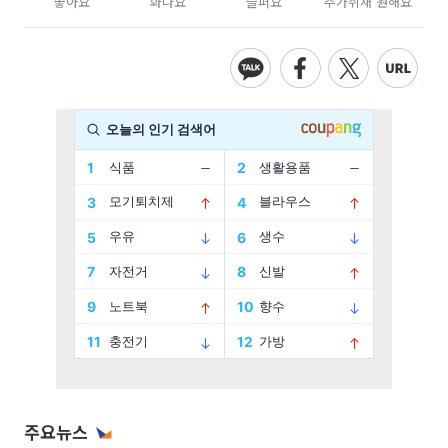
좋아요
화나요
슬퍼요
추가취재 원해요
주요뉴스