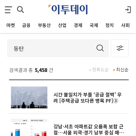
마켓
금융
부동산
산업
경제
국제
정치
사회
검색결과 총
5,458
건
정확도순
최신순
시간 불일치가 부를 ‘공급 절벽’ 우
려 [주택공급 또다른 병목 PF]③
강남·서초 아파트값 오름폭 보합 근
접⋯서울 외곽·경기 남부 중심 매수