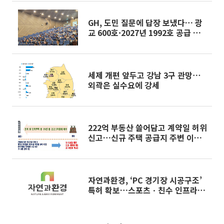
GH, 도민 질문에 답장 보냈다… 광
교 600호·2027년 1992호 공급 약
속
세제 개편 앞두고 강남 3구 관망⋯
외곽은 실수요에 강세
222억 부동산 쓸어담고 계약일 허위
신고…신규 주택 공급지 주변 이상
거래 346건 적발
자연과환경, ‘PC 경기장 시공구조’
특허 확보…스포츠ㆍ친수 인프라 시
장 공략 가속