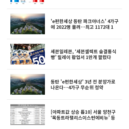
세
'e편한세상 동탄 파크아너스' 4가구
에 2022명 몰려⋯최고 1172대 1
세븐일레븐, ‘세븐셀렉트 숨결통식
빵’ 릴레이 팝업서 1만개 팔렸다
동탄 'e편한세상' 3년 전 분양가로
나온다⋯4가구 무순위 청약
[아파트값 상승 톱10] 서울 양천구
‘목동트라팰리스이스턴에비뉴’ 등