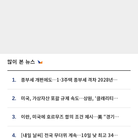
많이 본 뉴스
종부세 개편에도…1·3주택 종부세 격차 2028년부터 확대
1.
미국, 가상자산 포괄 규제 속도…상원, ‘클래리티법’ 9월 절차투표 추진
2.
이란, 미국에 호르무즈 합의 조건 제시…美 “경기 아직 안 끝나” [종합]
3.
[내일 날씨] 전국 무더위 계속…10일 낮 최고 34도 육박
4.