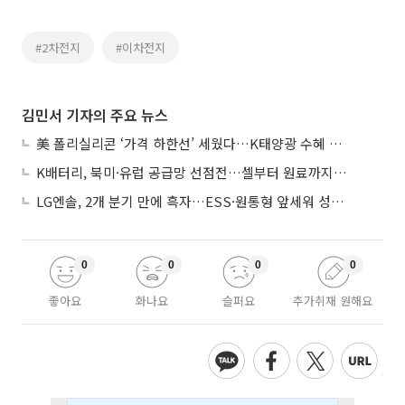
#2차전지
#이차전지
김민서 기자의 주요 뉴스
美 폴리실리콘 ‘가격 하한선’ 세웠다…K태양광 수혜 기대
K배터리, 북미·유럽 공급망 선점전…셀부터 원료까지 현지화
LG엔솔, 2개 분기 만에 흑자…ESS·원통형 앞세워 성장 가속
0
0
0
0
좋아요
화나요
슬퍼요
추가취재 원해요