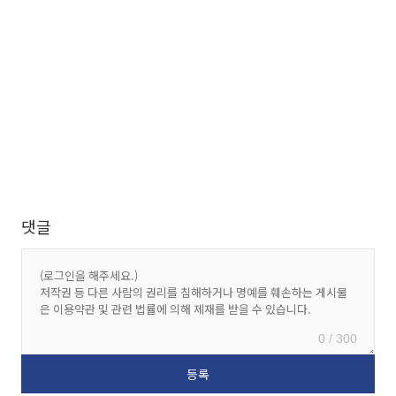
댓글
0 / 300