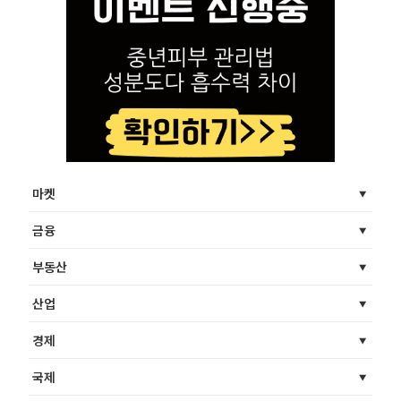
마켓
금융
부동산
산업
경제
국제