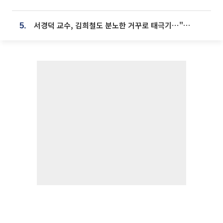
서경덕 교수, 김희철도 분노한 거꾸로 태극기⋯"엉터리는 아냐, 아쉬울 뿐"
5.