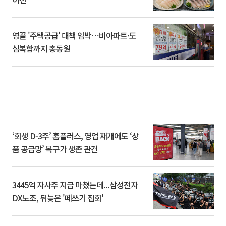
영끌 '주택공급' 대책 임박⋯비아파트·도
심복합까지 총동원
‘회생 D-3주’ 홈플러스, 영업 재개에도 ‘상
품 공급망’ 복구가 생존 관건
3445억 자사주 지급 마쳤는데...삼성전자
DX노조, 뒤늦은 '떼쓰기 집회'