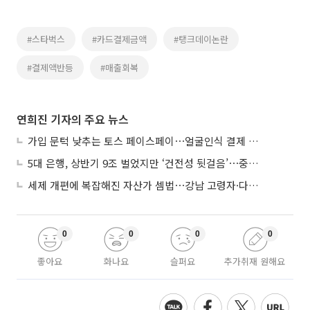
#스타벅스
#카드결제금액
#탱크데이논란
#결제액반등
#매출회복
연희진 기자의 주요 뉴스
가입 문턱 낮추는 토스 페이스페이⋯얼굴인식 결제 확산 속도낸다
5대 은행, 상반기 9조 벌었지만 ‘건전성 뒷걸음’⋯중기대출 문턱 높아지나
세제 개편에 복잡해진 자산가 셈법⋯강남 고령자·다주택자 ‘자산재편 고심’
0
0
0
0
좋아요
화나요
슬퍼요
추가취재 원해요