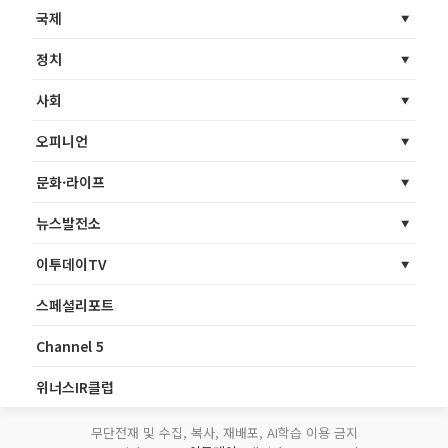
국제
정치
사회
오피니언
문화·라이프
뉴스발전소
이투데이TV
스페셜리포트
Channel 5
위너스IR클럽
무단전재 및 수집, 복사, 재배포, AI학습 이용 금지