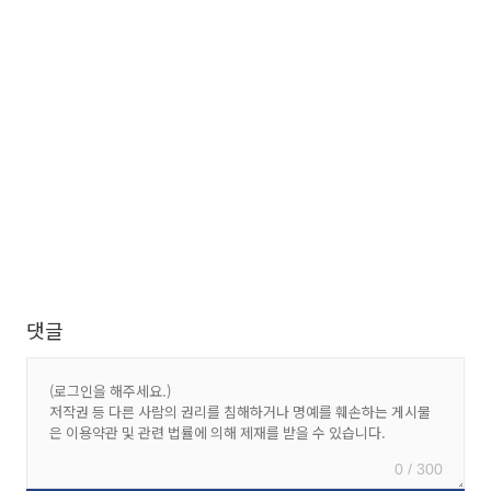
댓글
0 / 300