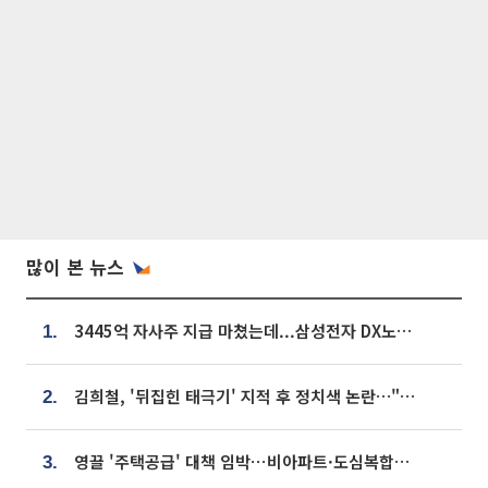
많이 본 뉴스
3445억 자사주 지급 마쳤는데...삼성전자 DX노조, 뒤늦은 '떼쓰기 집회'
1.
김희철, '뒤집힌 태극기' 지적 후 정치색 논란…"좌우 떠나 우리나라 국기"
2.
영끌 '주택공급' 대책 임박⋯비아파트·도심복합까지 총동원
3.