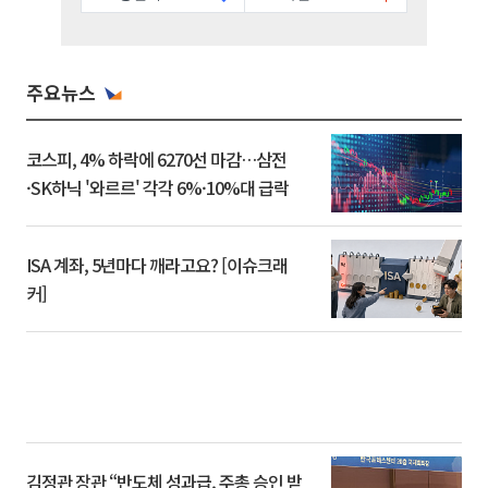
주요뉴스
코스피, 4% 하락에 6270선 마감…삼전
·SK하닉 '와르르' 각각 6%·10%대 급락
ISA 계좌, 5년마다 깨라고요? [이슈크래
커]
김정관 장관 “반도체 성과급, 주총 승인 받