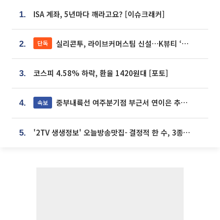
ISA 계좌, 5년마다 깨라고요? [이슈크래커]
1.
실리콘투, 라이브커머스팀 신설…K뷰티 ‘글로벌 판매망’ 확대[K뷰티 라방戰]
단독
2.
코스피 4.58% 하락, 환율 1420원대 [포토]
3.
중부내륙선 여주분기점 부근서 연이은 추돌사고 발생
속보
4.
'2TV 생생정보' 오늘방송맛집- 결정적 한 수, 3종 메밀면! 메밀 소바 맛집 '의○○○○'
5.