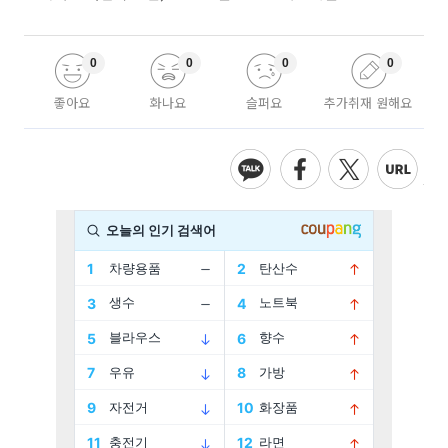
0
0
0
0
좋아요
화나요
슬퍼요
추가취재 원해요