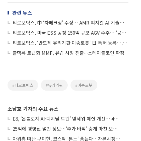
관련 뉴스
티로보틱스, 中 ‘차페크상’ 수상… AMR·피지컬 AI 기술력 입증
티로보틱스, 미국 ESS 공장 150억 규모 AGV 수주… ‘공급망 재편’ 뚫고 기술력 입증
티로보틱스, ‘반도체 유리기판 이송로봇’ 日 특허 등록….HBMㆍ첨단 패키징 시장 공략
블랙록 토큰화 MMF, 유럽 시장 진출∙∙∙스테이블코인 확장
#티로보틱스
#유리기판
#이송로봇
조남호 기자의 주요 뉴스
E8, ‘온톨로지 AI·디지털 트윈’ 앞세워 체질 개선… 4분기 흑자전환 총력
25억에 경영권 넘긴 상보…‘주가 바닥’ 승계 마친 오너 2세, 주가 부양 나설까
아워홈 떠난 구미현, 코스닥 ‘본느’ 품는다…자본시장 전면 등판