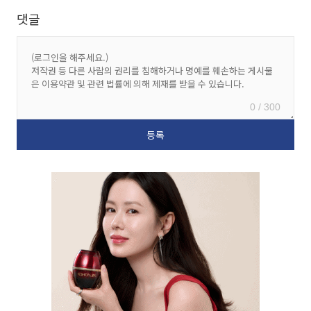
댓글
0 / 300