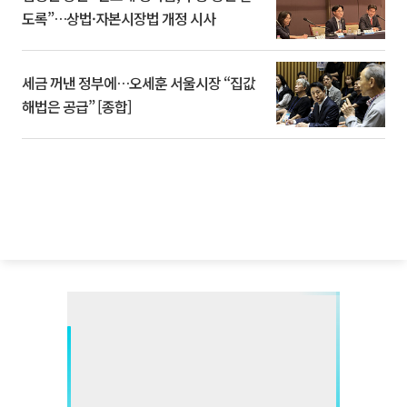
도록”…상법·자본시장법 개정 시사
세금 꺼낸 정부에…오세훈 서울시장 “집값
해법은 공급” [종합]