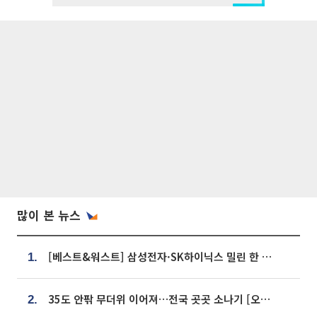
많이 본 뉴스
[베스트&워스트] 삼성전자·SK하이닉스 밀린 한 주…상상인증권은 85% 급등
1.
35도 안팎 무더위 이어져…전국 곳곳 소나기 [오늘 날씨]
2.