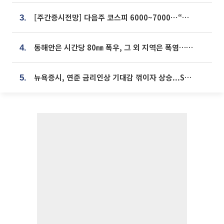
[주간증시전망] 다음주 코스피 6000~7000⋯“外人 수급은 정책이 변수”
3.
동해안은 시간당 80㎜ 폭우, 그 외 지역은 폭염…‘극과 극 날씨’
4.
뉴욕증시, 연준 금리인상 기대감 꺾이자 상승...S&P500 사상 최고치 [종합]
5.