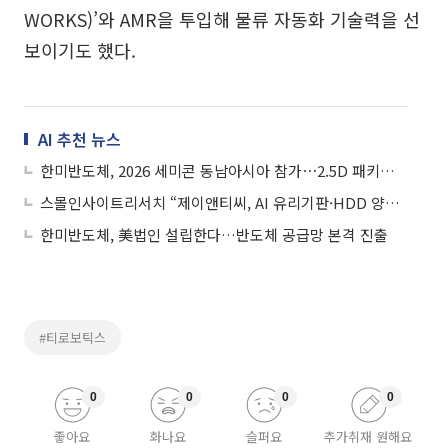
WORKS)’와 AMR을 투입해 물류 자동화 기술력을 선
보이기도 했다.
AI 추천 뉴스
한미반도체, 2026 세미콘 동남아시아 참가⋯2.5D 패키징 TC 본더 소개
스몰인사이트리서치 “제이앤티씨, AI 유리기판·HDD 양산 본격화…4000억 매출 기대”
한미반도체, 美법인 설립한다…반도체 공급망 본격 진출
#티로보틱스
0
0
0
0
좋아요
화나요
슬퍼요
추가취재 원해요