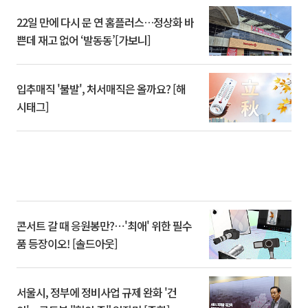
22일 만에 다시 문 연 홈플러스…정상화 바
쁜데 재고 없어 ‘발동동’[가보니]
입추매직 '불발', 처서매직은 올까요? [해
시태그]
콘서트 갈 때 응원봉만?⋯'최애' 위한 필수
품 등장이오! [솔드아웃]
서울시, 정부에 정비사업 규제 완화 '건