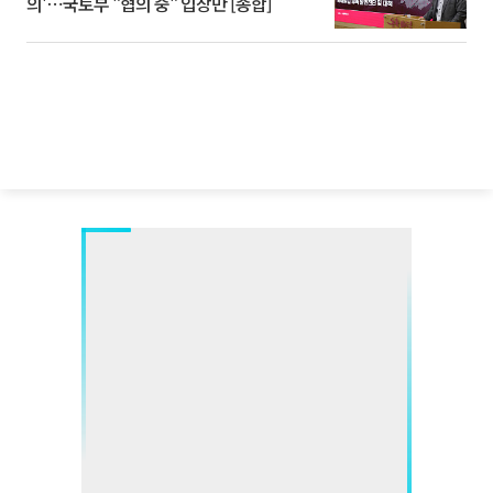
의'⋯국토부 "협의 중" 입장만 [종합]