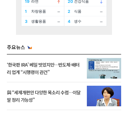
주요뉴스
‘한국판 IRA’ 베일 벗었지만…반도체·배터
리 업계 “시행령이 관건”
與 “세제개편안 다양한 목소리 수렴…이달
말 정리 가능성”