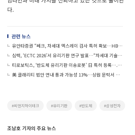
임라인과 미래 가치를 신뢰하고 있는 것으로 풀이된
다.
관련 뉴스
유안타증권 “쎄크, 차세대 엑스레이 검사 특허 확보…HBM·유리기판·방산 신성장축”
심텍, ‘ECTC 2026’서 유리기판 연구 발표…“차세대 기술 동향 모니터링 및 대응”
티로보틱스, ‘반도체 유리기판 이송로봇’ 日 특허 등록….HBMㆍ첨단 패키징 시장 공략
美 클래리티 법안 연내 통과 가능성 13%…상원 문턱서 제동
#씨앤지하이테크
#유리기판
#반도체
#삼성전자
조남호 기자의 주요 뉴스