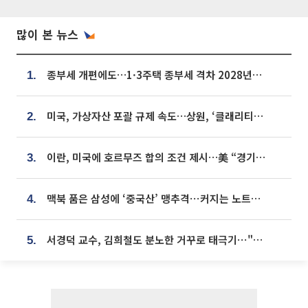
많이 본 뉴스
종부세 개편에도…1·3주택 종부세 격차 2028년부터 확대
1.
미국, 가상자산 포괄 규제 속도…상원, ‘클래리티법’ 9월 절차투표 추진
2.
이란, 미국에 호르무즈 합의 조건 제시…美 “경기 아직 안 끝나” [종합]
3.
맥북 품은 삼성에 ‘중국산’ 맹추격⋯커지는 노트북 OLED 시장
4.
서경덕 교수, 김희철도 분노한 거꾸로 태극기⋯"엉터리는 아냐, 아쉬울 뿐"
5.