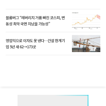
블룸버그 “레버리지 거품 빠진 코스피, 변
동성 최악 국면 지났을 가능성”
영업익으로 이자도 못 낸다…건설 한계기
업 5년 새 62→173곳