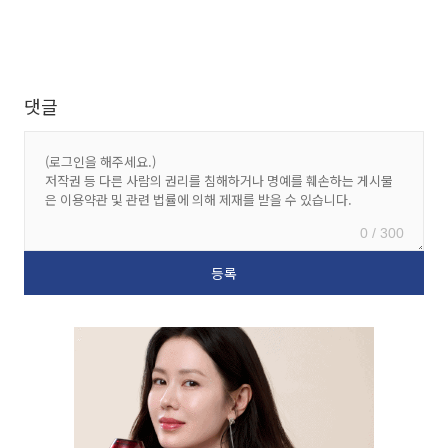
댓글
0 / 300