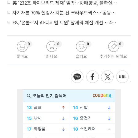
美 ‘232조 하이브리드 제재’ 임박…K-태양광, 불확실성 털고 날개 다나
자기자본 70% 철강사 지분 산 크라우드웍스…‘공동경영’으로 AI 시너지 낼까
E8, ‘온톨로지 AI·디지털 트윈’ 앞세워 체질 개선… 4분기 흑자전환 총력
0
0
0
0
좋아요
화나요
슬퍼요
추가취재 원해요