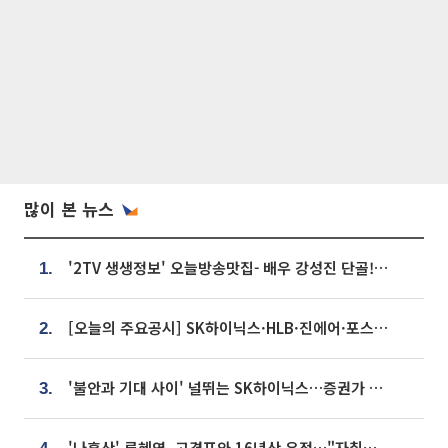
많이 본 뉴스
'2TV 생생정보' 오늘방송맛집- 배우 강성진 단골! 쌀국수ㆍ푸팟퐁 커리 맛집 '블○○○'
1.
[오늘의 주요공시] SK하이닉스·HLB·진에어·포스코홀딩스·네이버·대우건설 등
2.
'불안과 기대 사이' 널뛰는 SK하이닉스…증권가 "HBM4·LTA 기반 펀터멘털 견고"
3.
'나혼산' 류혜영, 고경표와 16년산 우정…"자취방서 부모님과 마주쳐"