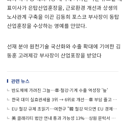
표이사가 은탑산업훈장을, 근로환경 개선과 상생의
노사관계 구축을 이끈 김동희 포스코 부사장이 동탑
산업훈장을 수상하는 영예를 안았다.
선재 분야 원천기술 국산화와 수출 확대에 기여한 김
동훈 고려제강 부사장이 산업포장을 받았다
관련 뉴스
반도체에 가려진 그늘⋯車·철강·기계 수출 역성장 '늪'
한국 대미 실효관세율 3위 → 6위로 개선…車 부담 줄고 철강은 악화
EU 철강 규제 초읽기⋯여한구 "韓 철강 막으면 EU 경제도 타격"
美 클래리티 법안 연내 통과 가능성 13%…상원 문턱서 제동