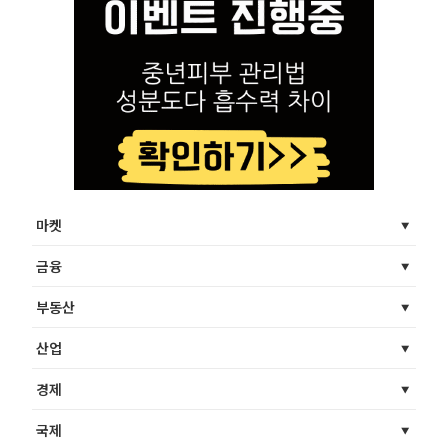
마켓
금융
부동산
산업
경제
국제