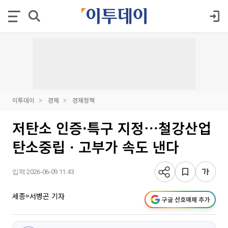
이투데이
경제
경제정책
저탄소 인증·특구 지정⋯철강산업
탄소중립ㆍ고부가 속도 낸다
입력 2026-06-09 11:43
세종=서병곤 기자
구글 선호매체 추가