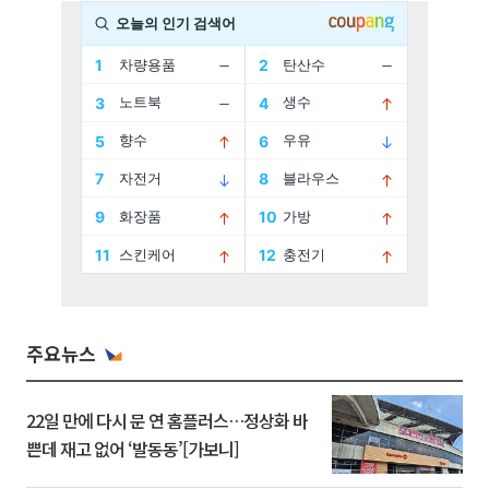
주요뉴스
22일 만에 다시 문 연 홈플러스…정상화 바
쁜데 재고 없어 ‘발동동’[가보니]