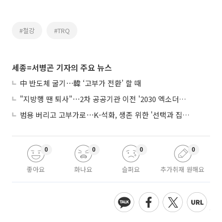
#철강
#TRQ
세종=서병곤 기자의 주요 뉴스
中 반도체 굴기⋯韓 ‘고부가 전환’ 할 때
"지방행 땐 퇴사"⋯2차 공공기관 이전 '2030 엑소더스' 뇌관
범용 버리고 고부가로⋯K-석화, 생존 위한 '선택과 집중'
0
0
0
0
좋아요
화나요
슬퍼요
추가취재 원해요