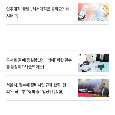
입추매직 '불발', 처서매직은 올까요? [해
시태그]
콘서트 갈 때 응원봉만?⋯'최애' 위한 필수
품 등장이오! [솔드아웃]
서울시, 정부에 정비사업 규제 완화 '건
의'⋯국토부 "협의 중" 입장만 [종합]