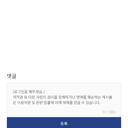
댓글
0 / 300