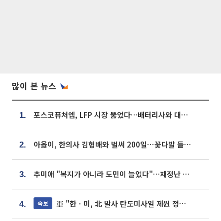
많이 본 뉴스
포스코퓨처엠, LFP 시장 뚫었다…배터리사와 대규모 장기 공급 합의
1.
아옳이, 한의사 김형배와 벌써 200일⋯꽃다발 들고 "프러포즈 아냐"
2.
추미애 "복지가 아니라 도민이 늘었다"…재정난 책임론 정면돌파
3.
軍 "한ㆍ미, 北 발사 탄도미사일 제원 정밀분석 중"
속보
4.