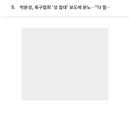
박문성, 축구협회 '성 접대' 보도에 분노…"다 말아먹으려고 작정했나"
5.