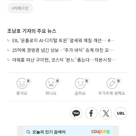
#차페크상
조남호 기자의 주요 뉴스
E8, ‘온톨로지 AI·디지털 트윈’ 앞세워 체질 개선… 4분기 흑자전환 총력
25억에 경영권 넘긴 상보…‘주가 바닥’ 승계 마친 오너 2세, 주가 부양 나설까
아워홈 떠난 구미현, 코스닥 ‘본느’ 품는다…자본시장 전면 등판
0
0
0
0
좋아요
화나요
슬퍼요
추가취재 원해요