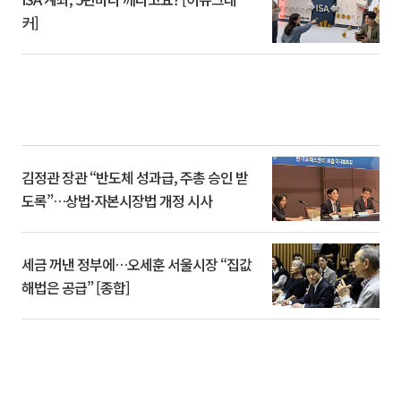
커]
김정관 장관 “반도체 성과급, 주총 승인 받
도록”…상법·자본시장법 개정 시사
세금 꺼낸 정부에…오세훈 서울시장 “집값
해법은 공급” [종합]