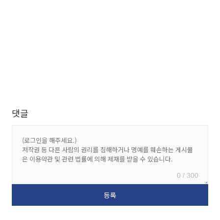
댓글
0 / 300