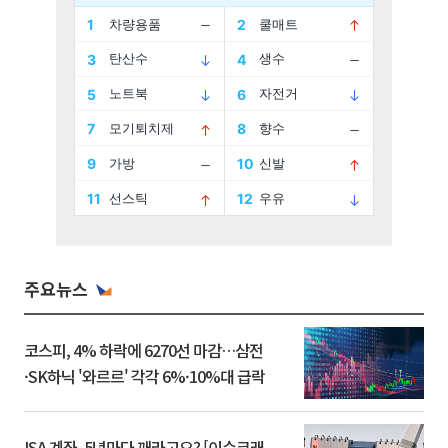
주요뉴스
코스피, 4% 하락에 6270선 마감…삼전
·SK하닉 '와르르' 각각 6%·10%대 급락
ISA 계좌, 5년마다 깨라고요? [이슈크래