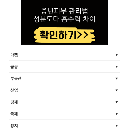
마켓
금융
부동산
산업
경제
국제
정치