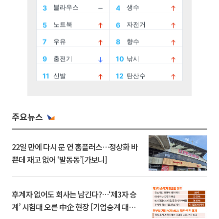
주요뉴스
22일 만에 다시 문 연 홈플러스…정상화 바
쁜데 재고 없어 ‘발동동’[가보니]
후계자 없어도 회사는 남긴다?…‘제3자 승
계’ 시험대 오른 中企 현장 [기업승계 대전