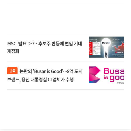
환]
MSCI 발표 D-7…후보주 반등에 편입 기대
재점화
논란의 'Busan is Good'…8억 도시
단독
브랜드, 용산 대통령실 CI 업체가 수행