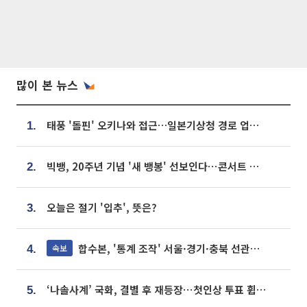
많이 본 뉴스
태풍 '돌핀' 오키나와 접근…일본기상청 경로 업데이트
1.
빅뱅, 20주년 기념 '새 뱅봉' 선보인다⋯콘서트 앞두고 팝업 개최
2.
오늘은 절기 '입추', 뜻은?
3.
합수본, '통계 조작' 서울·경기·충북 선관위 등 추가 압수수색
속보
4.
‘나솔사계’ 국화, 결별 후 재등장⋯첫인상 투표 휩쓸고 ‘인기녀’ 등극
5.