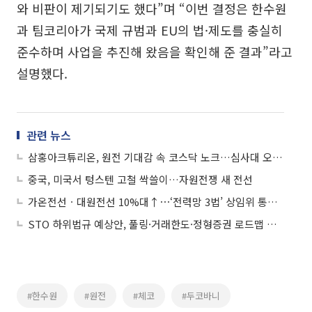
와 비판이 제기되기도 했다”며 “이번 결정은 한수원
과 팀코리아가 국제 규범과 EU의 법·제도를 충실히
준수하며 사업을 추진해 왔음을 확인해 준 결과”라고
설명했다.
관련 뉴스
삼홍아크튜리온, 원전 기대감 속 코스닥 노크…심사대 오른 '저마진 숙제'
중국, 미국서 텅스텐 고철 싹쓸이…자원전쟁 새 전선
가온전선ㆍ대원전선 10%대↑⋯‘전력망 3법’ 상임위 통과에 전선주 급등
STO 하위법규 예상안, 풀링·거래한도·정형증권 로드맵 제시
#한수원
#원전
#체코
#두코바니