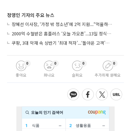
정영인 기자의 주요 뉴스
장혜선 이사장, ‘가정 밖 청소년’에 2억 지원...“억울하고 아파도 단단해지길”
2000억 수혈받은 홈플러스 ‘오늘 가오픈’...13일 정식 개장 시험대
쿠팡, 3대 악재 속 상반기 ‘최대 적자’...‘돌아온 고객’에 수익성 반등 주목
0
0
0
0
좋아요
화나요
슬퍼요
추가취재 원해요