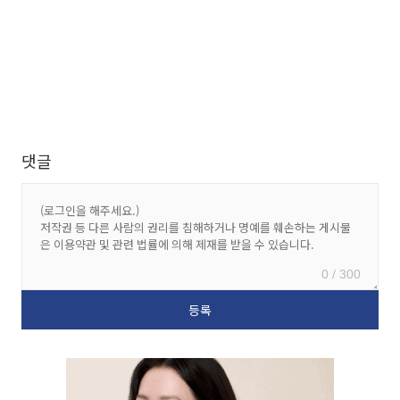
댓글
0 / 300