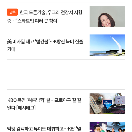
한국 드론기술, 우크라 전장서 시험
단독
중…“스타트업 여러 곳 참여”
美 미사일 재고 ‘빨간불’…K방산 북미 진출
기대
KBO 폭염 '여름방학' 끝…프로야구 갈 길
멀다 [해시태그]
빅뱅 컴백하고 튜이드 데뷔하고⋯K팝 '몇