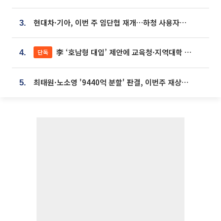
현대차·기아, 이번 주 임단협 재개…하청 사용자성 재심도 ‘변수’
3.
李 ‘호남형 대입’ 제안에 교육청·지역대학 서·논술형 입시 연계 '착수'
단독
4.
최태원·노소영 '9440억 분할' 판결, 이번주 재상고 여부 주목
5.