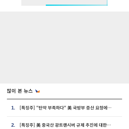
많이 본 뉴스
[특징주] “탄약 부족하다“ 美 국방부 증산 요청에⋯국내 방산주 급등세
1.
[특징주] 美 중국산 광트랜시버 규제 추진에 대한광통신 등 광통신株 강세
2.