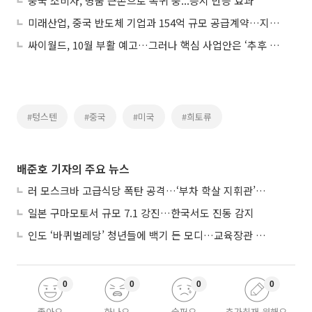
중국 소비자, 명품 큰손으로 복귀 중...증시 반등 효과
미래산업, 중국 반도체 기업과 154억 규모 공급계약…지난해 매출비 30.4%
싸이월드, 10월 부활 예고…그러나 핵심 사업안은 ‘추후 공개’
#텅스텐
#중국
#미국
#희토류
배준호 기자의 주요 뉴스
러 모스크바 고급식당 폭탄 공격…‘부차 학살 지휘관’ 노렸나
일본 구마모토서 규모 7.1 강진…한국서도 진동 감지
인도 ‘바퀴벌레당’ 청년들에 백기 든 모디…교육장관 사퇴
0
0
0
0
좋아요
화나요
슬퍼요
추가취재 원해요