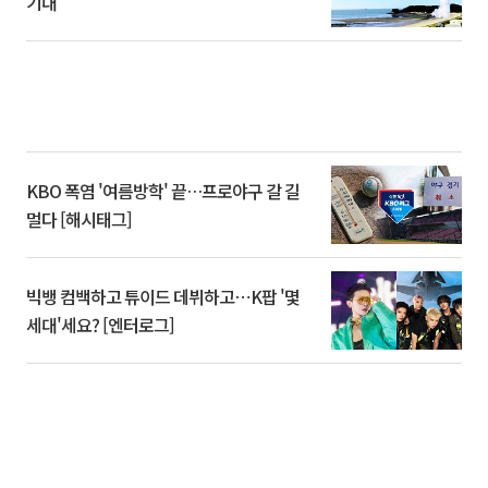
기대
KBO 폭염 '여름방학' 끝…프로야구 갈 길
멀다 [해시태그]
빅뱅 컴백하고 튜이드 데뷔하고⋯K팝 '몇
세대'세요? [엔터로그]