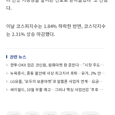
다.
이날 코스피지수는 1.84% 하락한 반면, 코스닥지수
는 2.31% 상승 마감했다.
관련 뉴스
한투·OKX 업은 코인원, 원화마켓 판 흔든다…“시장 주도권 재편” 선언
뉴욕증시, 중동 불안에 사상 최고치서 후퇴…유가, 2% 안팎 상승
LG유플, ‘모두의 보훈마켓’과 알뜰폰 사업자 연계…요금제 20~30% 할인
싸이월드, 10월 부활 예고…그러나 핵심 사업안은 ‘추후 공개’