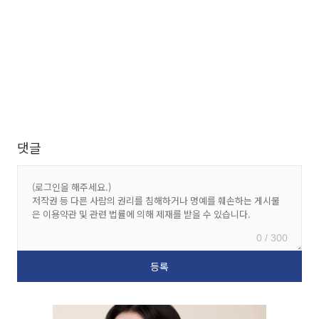
댓글
0 / 300