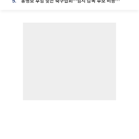
홍명보 후임 찾는 축구협회…임시 감독 후보 비공개 심사
5.