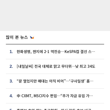
많이 본 뉴스
한화생명, 젠지에 2-1 역전승⋯KeSPA컵 결선 스테이지 2 직행
1.
[내일날씨] 전국 대체로 맑고 무더위…낮 최고 34도
2.
“문 열었지만 매대는 아직 비어”…‘구사일생’ 홈플러스, 정상화 시험대[르포]
3.
中 CXMT, MSCI지수 편입…“추가 자금 유입 가능성”
4.