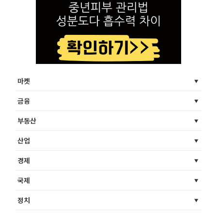
마켓
금융
부동산
산업
경제
국제
정치