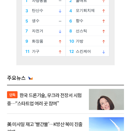
주요뉴스
한국 드론기술, 우크라 전장서 시험
단독
중…“스타트업 여러 곳 참여”
美 미사일 재고 ‘빨간불’…K방산 북미 진출