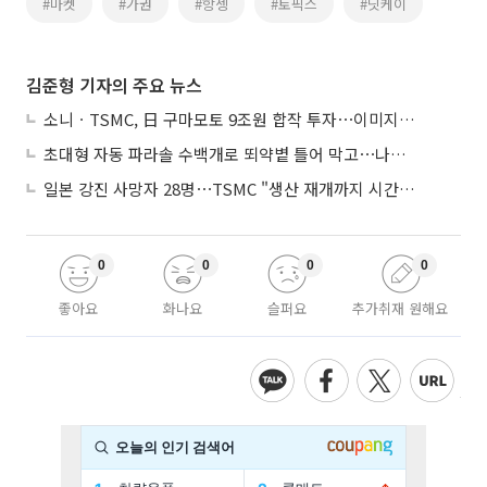
#마켓
#가권
#항셍
#토픽스
#닛케이
김준형 기자의 주요 뉴스
소니ㆍTSMC, 日 구마모토 9조원 합작 투자⋯이미지 센서 반도체 양산
초대형 자동 파라솔 수백개로 뙤약볕 틀어 막고⋯나라별 폭염 생존법
일본 강진 사망자 28명⋯TSMC "생산 재개까지 시간 필요해"
0
0
0
0
좋아요
화나요
슬퍼요
추가취재 원해요