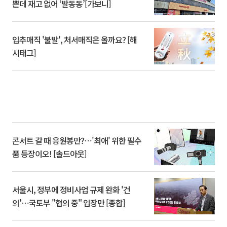
쁜데 재고 없어 ‘발동동’[가보니]
입추매직 '불발', 처서매직은 올까요? [해
시태그]
콘서트 갈 때 응원봉만?⋯'최애' 위한 필수
품 등장이오! [솔드아웃]
서울시, 정부에 정비사업 규제 완화 '건
의'⋯국토부 "협의 중" 입장만 [종합]