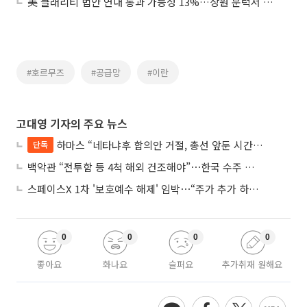
美 클래리티 법안 연내 통과 가능성 13%…상원 문턱서 제동
#호르무즈
#공급망
#이란
고대영 기자의 주요 뉴스
하마스 “네타냐후 합의안 거절, 총선 앞둔 시간 끌기”
단독
백악관 “전투함 등 4척 해외 건조해야”⋯한국 수주 기대
스페이스X 1차 '보호예수 해제' 임박⋯“주가 추가 하락 가능성”
0
0
0
0
좋아요
화나요
슬퍼요
추가취재 원해요