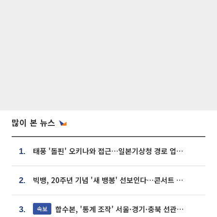
많이 본 뉴스
태풍 '돌핀' 오키나와 접근…일본기상청 경로 업데이트
1.
빅뱅, 20주년 기념 '새 뱅봉' 선보인다⋯콘서트 앞두고 팝업 개최
2.
합수본, '통계 조작' 서울·경기·충북 선관위 등 추가 압수수색
속보
3.