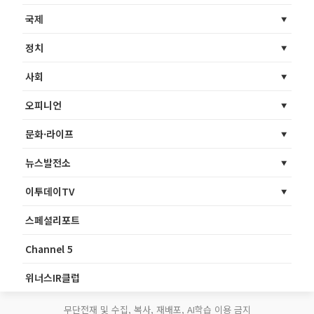
국제
정치
사회
오피니언
문화·라이프
뉴스발전소
이투데이TV
스페셜리포트
Channel 5
위너스IR클럽
무단전재 및 수집, 복사, 재배포, AI학습 이용 금지