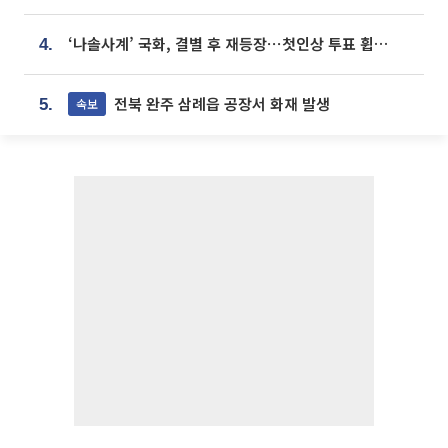
‘나솔사계’ 국화, 결별 후 재등장⋯첫인상 투표 휩쓸고 ‘인기녀’ 등극
4.
전북 완주 삼례읍 공장서 화재 발생
속보
5.