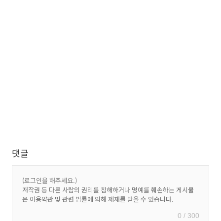
댓글
0 / 300