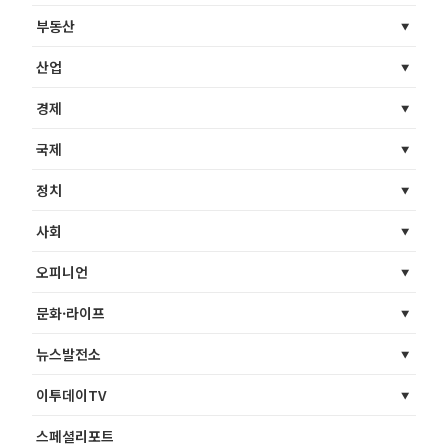
부동산
산업
경제
국제
정치
사회
오피니언
문화·라이프
뉴스발전소
이투데이TV
스페셜리포트