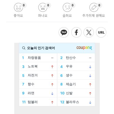
0
0
0
0
좋아요
화나요
슬퍼요
추가취재 원해요