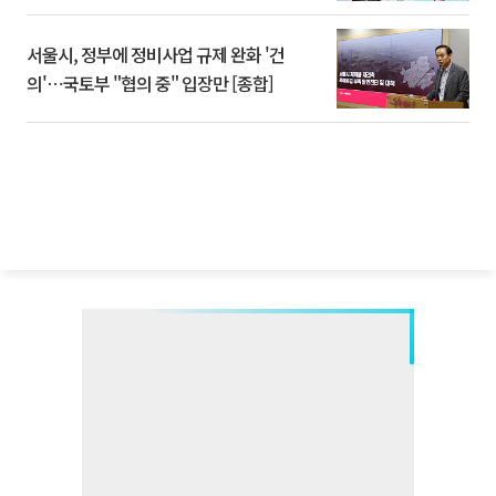
서울시, 정부에 정비사업 규제 완화 '건
의'⋯국토부 "협의 중" 입장만 [종합]