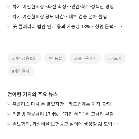
차기 여신협회장 5파전 확정⋯민간·학계·정책권 경쟁
차기 여신협회장 공모 마감⋯내부 검증 절차 돌입
美 클래리티 법안 연내 통과 가능성 13%…상원 문턱서 제동
#여신금융협회
#이동철
#KB금융지주
#카드사
#캐피탈사
전아현 기자의 주요 뉴스
홈플러스 다시 문 열었지만⋯카드업계는 아직 '관망'
리볼빙 평균금리 17.4%⋯‘가입 혜택’ 뒤 고금리 부담 주의
손보협회, 과실비율·보험광고 심의에 생성형 AI 도입 추진