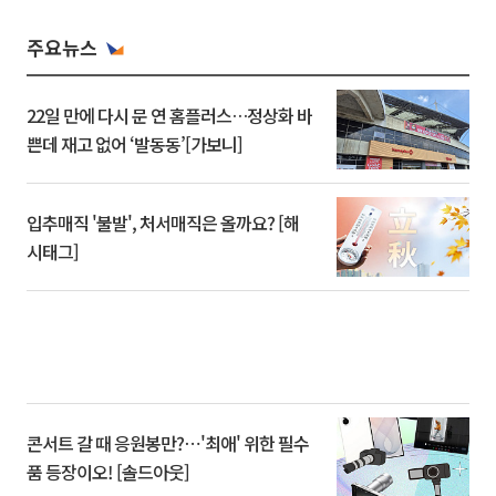
주요뉴스
22일 만에 다시 문 연 홈플러스…정상화 바
쁜데 재고 없어 ‘발동동’[가보니]
입추매직 '불발', 처서매직은 올까요? [해
시태그]
콘서트 갈 때 응원봉만?⋯'최애' 위한 필수
품 등장이오! [솔드아웃]