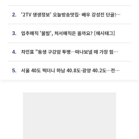
'2TV 생생정보' 오늘방송맛집- 배우 강성진 단골! 쌀국수ㆍ푸팟퐁 커리 맛집 '블○○○'
2.
입추매직 '불발', 처서매직은 올까요? [해시태그]
3.
차인표 "동생 구강암 투병…떠나보낼 때 가장 힘들었다”
4.
서울 40도 찍더니 하남 40.8도·광양 40.2도…전국 '펄펄'
5.