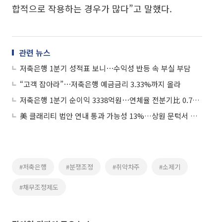
합적으로 작용하는 경우가 많다”고 말했다.
관련 뉴스
저축은행 1분기 성적표 보니⋯수익성 반등 속 부실 부담
“고객 잡아라”⋯저축은행 예금금리 3.33%까지 올라
저축은행 1분기 순이익 3338억원⋯연체율 전분기比 0.7%p↑
美 클래리티 법안 연내 통과 가능성 13%…상원 문턱서 제동
#저축은행
#분쟁조정
#취약차주
#소제기
#채무조정제도