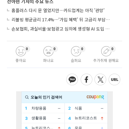
전아현 기자의 주요 뉴스
홈플러스 다시 문 열었지만⋯카드업계는 아직 '관망'
리볼빙 평균금리 17.4%⋯‘가입 혜택’ 뒤 고금리 부담 주의
손보협회, 과실비율·보험광고 심의에 생성형 AI 도입 추진
0
0
0
0
좋아요
화나요
슬퍼요
추가취재 원해요