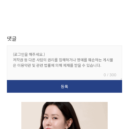
댓글
0 / 300