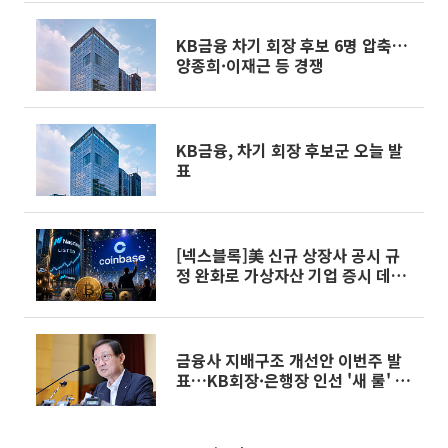
KB금융 차기 회장 후보 6명 압축…
양종희·이재근 등 경쟁
KB금융, 차기 회장 후보군 오늘 발
표
[넥스블록]美 신규 상장사 공시 규
정 완화로 가상자산 기업 증시 데뷔
속도↑
금융사 지배구조 개선안 이번주 발
표…KB회장·은행장 인선 '새 룰' 영
향권