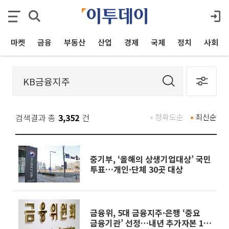
마켓
금융
부동산
산업
경제
국제
정치
사회
검색결과 총
3,352
건
정확도순
최신순
중기부, ‘올해의 상생기업대상’ 국민
투표…개인·단체 30곳 대상
금융위, 5대 금융지주·은행 ‘중요
금융기관’ 선정…내년 추가자본 1%