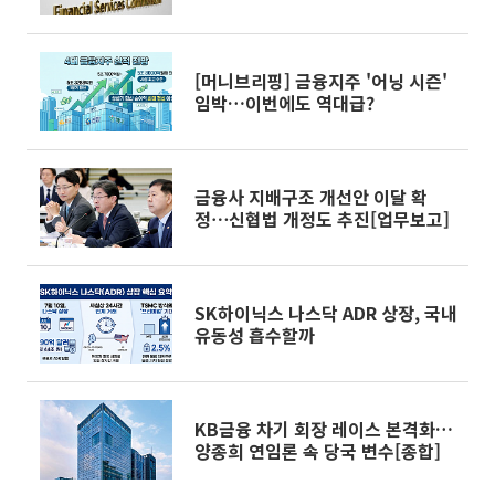
적립
[머니브리핑] 금융지주 '어닝 시즌'
임박…이번에도 역대급?
금융사 지배구조 개선안 이달 확
정⋯신협법 개정도 추진[업무보고]
SK하이닉스 나스닥 ADR 상장, 국내
유동성 흡수할까
KB금융 차기 회장 레이스 본격화…
양종희 연임론 속 당국 변수[종합]