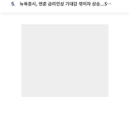
뉴욕증시, 연준 금리인상 기대감 꺾이자 상승...S&P500 사상 최고치 [종합]
5.