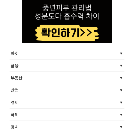
마켓
금융
부동산
산업
경제
국제
정치