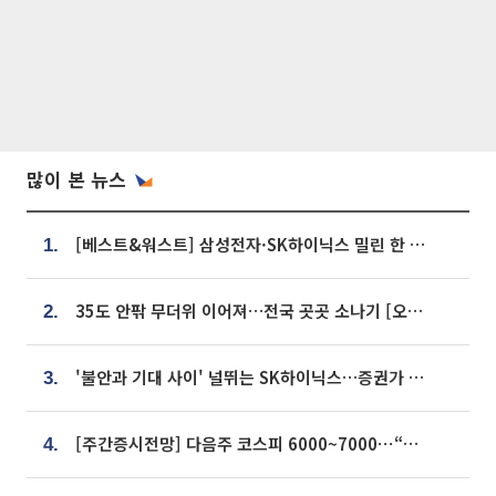
많이 본 뉴스
[베스트&워스트] 삼성전자·SK하이닉스 밀린 한 주…상상인증권은 85% 급등
1.
35도 안팎 무더위 이어져…전국 곳곳 소나기 [오늘 날씨]
2.
'불안과 기대 사이' 널뛰는 SK하이닉스…증권가 "HBM4·LTA 기반 펀터멘털 견고"
3.
[주간증시전망] 다음주 코스피 6000~7000⋯“外人 수급은 정책이 변수”
4.