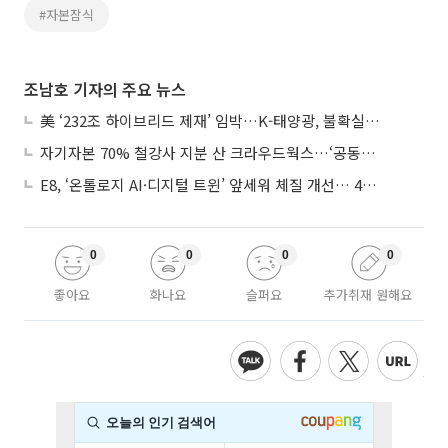
#자본잠식
조남호 기자의 주요 뉴스
美 ‘232조 하이브리드 제재’ 임박…K-태양광, 불확실성 털고 날개 다나
자기자본 70% 철강사 지분 산 크라우드웍스…‘공동경영’으로 AI 시너지 낼까
E8, ‘온톨로지 AI·디지털 트윈’ 앞세워 체질 개선… 4분기 흑자전환 총력
0
0
0
0
좋아요
화나요
슬퍼요
추가취재 원해요