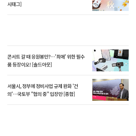
시태그]
콘서트 갈 때 응원봉만?⋯'최애' 위한 필수
품 등장이오! [솔드아웃]
서울시, 정부에 정비사업 규제 완화 '건
의'⋯국토부 "협의 중" 입장만 [종합]