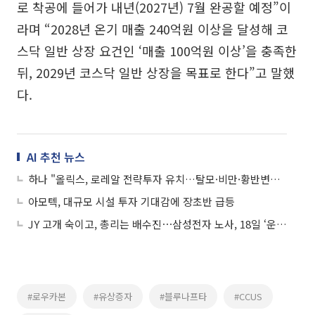
로 착공에 들어가 내년(2027년) 7월 완공할 예정”이
라며 “2028년 온기 매출 240억원 이상을 달성해 코
스닥 일반 상장 요건인 ‘매출 100억원 이상’을 충족한
뒤, 2029년 코스닥 일반 상장을 목표로 한다”고 말했
다.
AI 추천 뉴스
하나 "올릭스, 로레알 전략투자 유치…탈모·비만·황반변성 모멘텀 부각"
아모텍, 대규모 시설 투자 기대감에 장초반 급등
JY 고개 숙이고, 총리는 배수진⋯삼성전자 노사, 18일 ‘운명의 담판’
#로우카본
#유상증자
#블루나프타
#CCUS