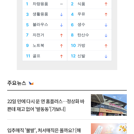
주요뉴스
22일 만에 다시 문 연 홈플러스…정상화 바
쁜데 재고 없어 ‘발동동’[가보니]
입추매직 '불발', 처서매직은 올까요? [해