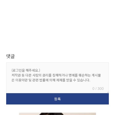
댓글
0 / 300