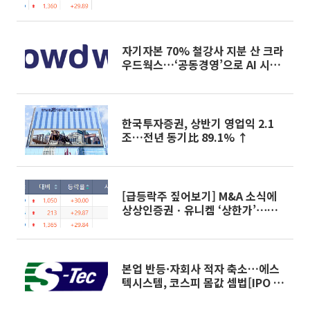
가’⋯M&A 훈풍 분 증시
자기자본 70% 철강사 지분 산 크라
우드웍스…‘공동경영’으로 AI 시너
지 낼까
한국투자증권, 상반기 영업익 2.1
조…전년 동기比 89.1% ↑
[급등락주 짚어보기] M&A 소식에
상상인증권ㆍ유니켐 ‘상한가’⋯유
증 제동 걸린 SK디앤디↑
본업 반등·자회사 적자 축소…에스
텍시스템, 코스피 몸값 셈법[IPO 엑
스레이]