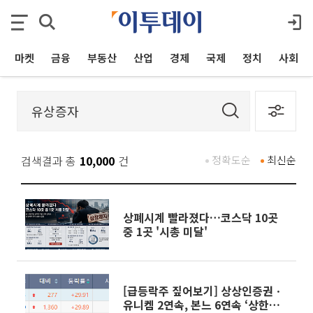
마켓
금융
부동산
산업
경제
국제
정치
사회
검색결과 총
10,000
건
정확도순
최신순
상폐시계 빨라졌다…코스닥 10곳
중 1곳 '시총 미달'
[급등락주 짚어보기] 상상인증권ㆍ
유니켐 2연속, 본느 6연속 ‘상한