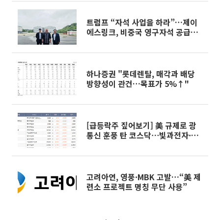
트럼프 “자석 사업을 하라”…제이
에스링크, 비중국 영구자석 공급망
구축 속도
하나증권 "롯데렌탈, 매각과 배당
방향성이 관건…목표가 5%↑"
[급등락주 짚어보기] 美 규제로 광
통신 훈풍 탄 코스닥⋯빛과전자·오
이솔루션 '상한가'
고려아연, 영풍·MBK 고발…“美 제
련소 프로젝트 명칭 무단 사용”