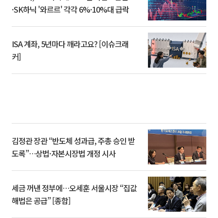
·SK하닉 '와르르' 각각 6%·10%대 급락
ISA 계좌, 5년마다 깨라고요? [이슈크래
커]
김정관 장관 “반도체 성과급, 주총 승인 받
도록”…상법·자본시장법 개정 시사
세금 꺼낸 정부에…오세훈 서울시장 “집값
해법은 공급” [종합]