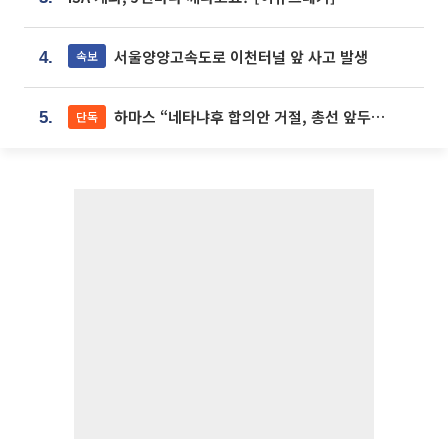
서울양양고속도로 이천터널 앞 사고 발생
속보
4.
하마스 “네타냐후 합의안 거절, 총선 앞두고 시간 끌기”
단독
5.