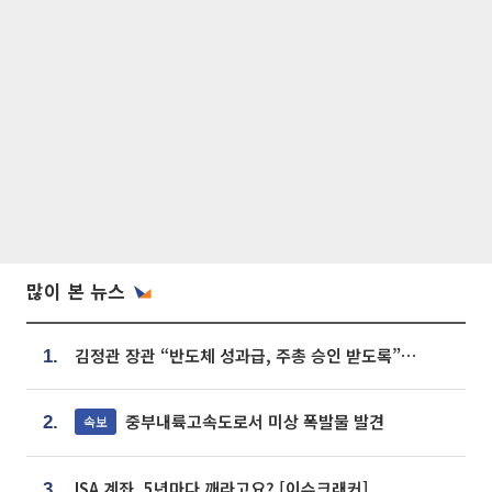
많이 본 뉴스
김정관 장관 “반도체 성과급, 주총 승인 받도록”…상법·자본시장법 개정 시사
1.
중부내륙고속도로서 미상 폭발물 발견
속보
2.
ISA 계좌, 5년마다 깨라고요? [이슈크래커]
3.