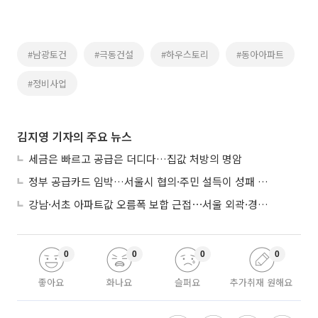
#남광토건
#극동건설
#하우스토리
#동아아파트
#정비사업
김지영 기자의 주요 뉴스
세금은 빠르고 공급은 더디다…집값 처방의 명암
정부 공급카드 임박…서울시 협의·주민 설득이 성패 가른다
강남·서초 아파트값 오름폭 보합 근접⋯서울 외곽·경기 남부 중심 매수세
0
0
0
0
좋아요
화나요
슬퍼요
추가취재 원해요