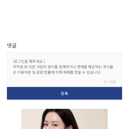
댓글
0 / 300