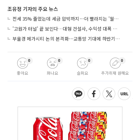
조유정 기자의 주요 뉴스
전세 35% 줄었는데 세금 압박까지⋯더 빨라지는 '월세화'
'고원가 터널' 끝 보인다…대형 건설사, 수익성 대폭 개선
부울경 메가시티 논의 본격화⋯교통망 기대에 하반기 분양시장 '주목'
0
0
0
0
좋아요
화나요
슬퍼요
추가취재 원해요