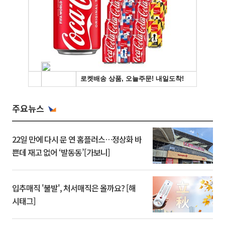
주요뉴스
22일 만에 다시 문 연 홈플러스…정상화 바
쁜데 재고 없어 ‘발동동’[가보니]
입추매직 '불발', 처서매직은 올까요? [해
시태그]