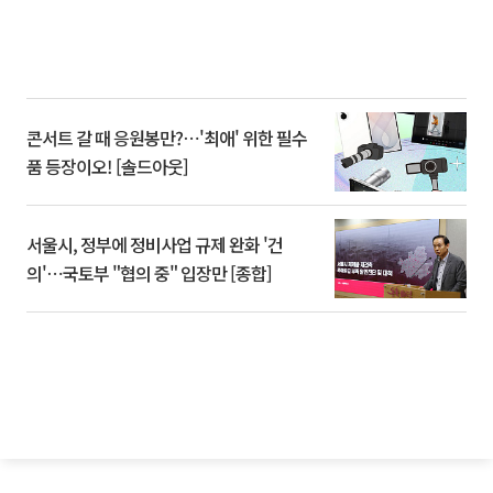
콘서트 갈 때 응원봉만?⋯'최애' 위한 필수
품 등장이오! [솔드아웃]
서울시, 정부에 정비사업 규제 완화 '건
의'⋯국토부 "협의 중" 입장만 [종합]