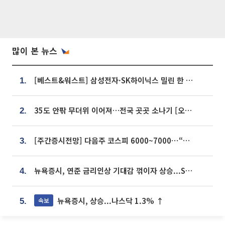
많이 본 뉴스
[베스트&워스트] 삼성전자·SK하이닉스 밀린 한 주…상상인증권은 85% 급등
1.
35도 안팎 무더위 이어져…전국 곳곳 소나기 [오늘 날씨]
2.
[주간증시전망] 다음주 코스피 6000~7000⋯“外人 수급은 정책이 변수”
3.
뉴욕증시, 연준 금리인상 기대감 꺾이자 상승...S&P500 사상 최고치 [종합]
4.
뉴욕증시, 상승...나스닥 1.3% ↑
속보
5.