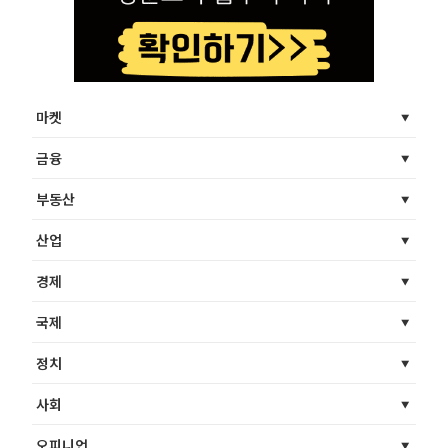
마켓
금융
부동산
산업
경제
국제
정치
사회
오피니언