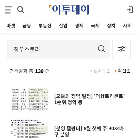
마켓
금융
부동산
산업
경제
국제
정치
사회
검색결과 총
139
건
정확도순
최신순
[오늘의 청약 일정] ‘더샵트리센트’
1순위 청약 등
[분양 캘린더] 8월 첫째 주 3034가
구 분양