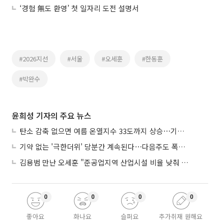
‘경험 無도 환영’ 첫 일자리 도전 설명서
#2026지선
#서울
#오세훈
#한동훈
#박완수
윤희성 기자의 주요 뉴스
탄소 감축 없으면 여름 온열지수 33도까지 상승⋯기상청, 2100년 미래전망
기약 없는 '극한더위' 당분간 계속된다⋯다음주도 폭염·열대야 지속
김용범 만난 오세훈 "준공업지역 산업시설 비율 낮춰 공급 늘려야"
0
0
0
0
좋아요
화나요
슬퍼요
추가취재 원해요