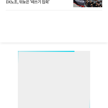
DX노조, 뒤늦은 '떼쓰기 집회'