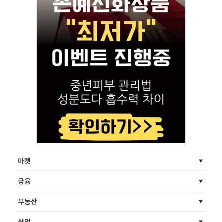
마켓
금융
부동산
산업