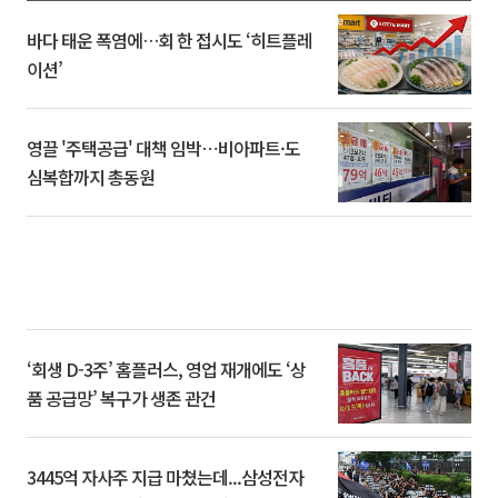
바다 태운 폭염에…회 한 접시도 ‘히트플레
이션’
영끌 '주택공급' 대책 임박⋯비아파트·도
심복합까지 총동원
‘회생 D-3주’ 홈플러스, 영업 재개에도 ‘상
품 공급망’ 복구가 생존 관건
3445억 자사주 지급 마쳤는데...삼성전자