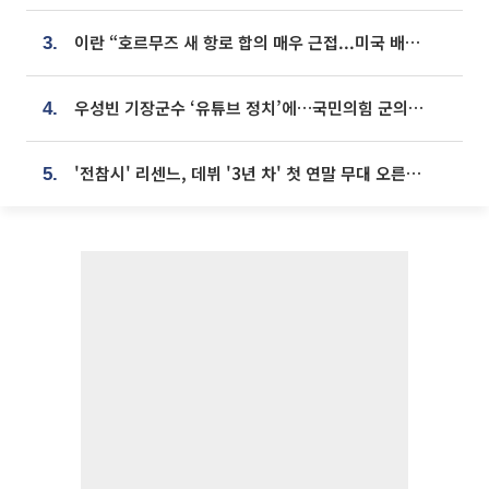
이란 “호르무즈 새 항로 합의 매우 근접...미국 배상 먼저”
3.
우성빈 기장군수 ‘유튜브 정치’에…국민의힘 군의원들 집단 반발
4.
'전참시' 리센느, 데뷔 '3년 차' 첫 연말 무대 오른다⋯"그동안 섭외 안 와"
5.