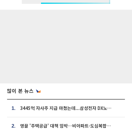
많이 본 뉴스
3445억 자사주 지급 마쳤는데...삼성전자 DX노조, 뒤늦은 '떼쓰기 집회'
1.
영끌 '주택공급' 대책 임박⋯비아파트·도심복합까지 총동원
2.