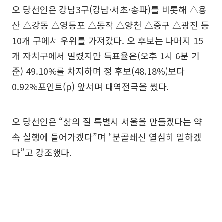
오 당선인은 강남3구(강남·서초·송파)를 비롯해 △용
산 △강동 △영등포 △동작 △양천 △중구 △광진 등
10개 구에서 우위를 가져갔다. 오 후보는 나머지 15
개 자치구에서 밀렸지만 득표율은(오후 1시 6분 기
준) 49.10%를 차지하며 정 후보(48.18%)보다
0.92%포인트(p) 앞서며 대역전극을 썼다.
오 당선인은 “삶의 질 특별시 서울을 만들겠다는 약
속 실행에 들어가겠다”며 “분골쇄신 열심히 일하겠
다”고 강조했다.