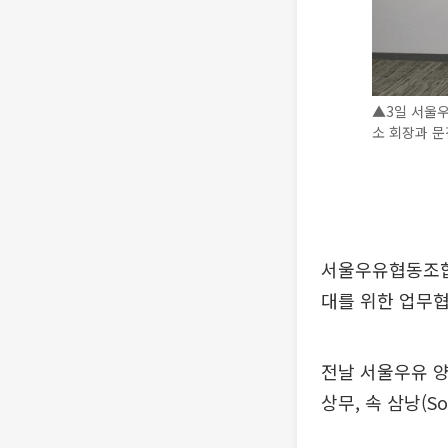
▲3일 서울우
소 회장과 
서울우유협동조합은
대를 위한 업무협
전날 서울우유 
상무, 속 삼낭(S