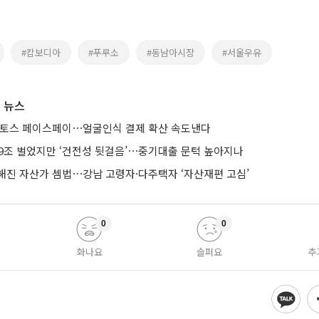
#캄보디아
#푸루소
#동남아시장
#서울우유
 뉴스
 토스 페이스페이⋯얼굴인식 결제 확산 속도낸다
 9조 벌었지만 ‘건전성 뒷걸음’⋯중기대출 문턱 높아지나
해진 자산가 셈법⋯강남 고령자·다주택자 ‘자산재편 고심’
0
0
화나요
슬퍼요
추