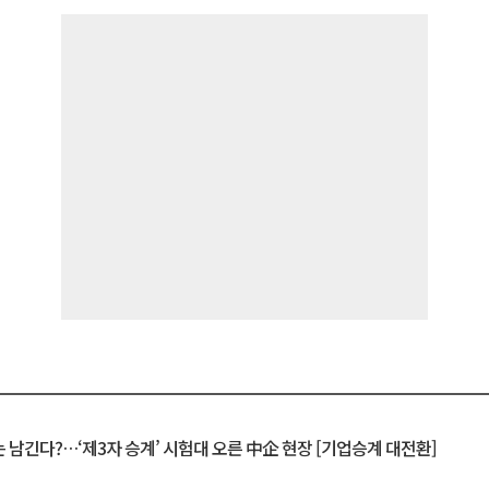
 남긴다?…‘제3자 승계’ 시험대 오른 中企 현장 [기업승계 대전환]