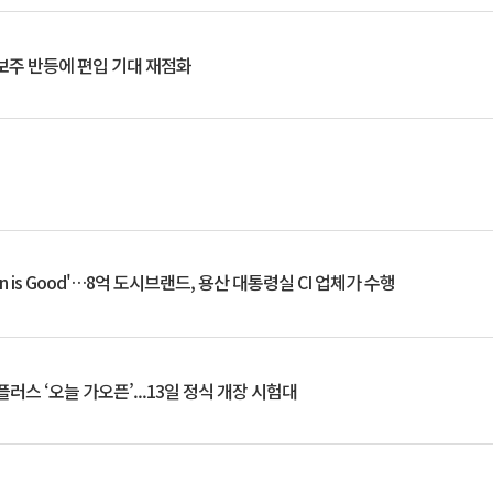
후보주 반등에 편입 기대 재점화
an is Good'…8억 도시브랜드, 용산 대통령실 CI 업체가 수행
플러스 ‘오늘 가오픈’...13일 정식 개장 시험대