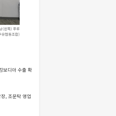
낭(왼쪽) 푸루
우유협동조합)
'캄보디아 수출 확
장, 조문탁 영업