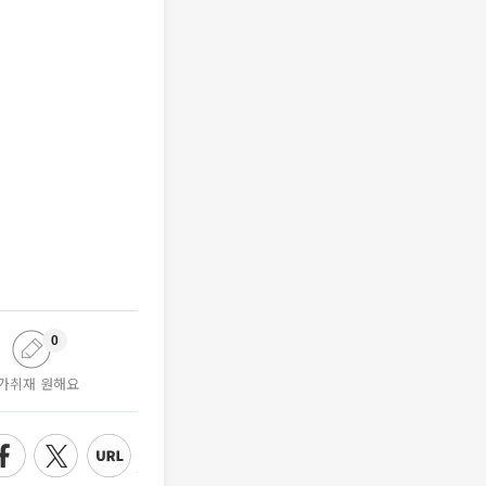
0
가취재 원해요