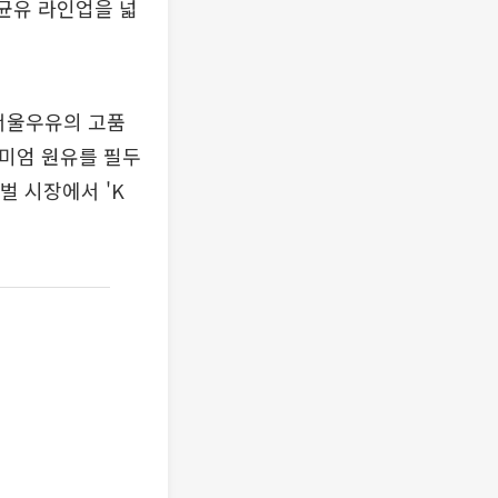
멸균유 라인업을 넓
서울우유의 고품
리미엄 원유를 필두
벌 시장에서 'K