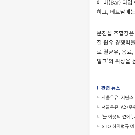
에 바(Bar) 
히고, 베트남에는
문진섭 조합장은
질 원유 경쟁력을
로 멸균유, 음료
밀크'의 위상을 
관련 뉴스
서울우유, 저탄소
서울우유 ‘A2+우유
‘늘 이웃의 곁에’
STO 하위법규 