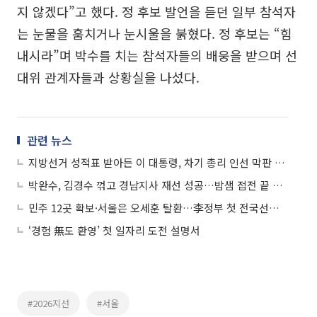
지 않겠다”고 했다. 정 후보 발언을 듣던 일부 참석자
는 눈물을 훔치거나 눈시울을 붉혔다. 정 후보는 “힘
내시라”며 박수를 치는 참석자들의 배웅을 받으며 선
대위 관계자들과 상황실을 나섰다.
관련 뉴스
지방선거 성적표 받아든 이 대통령, 차기 총리 인선 막판 고심
박완수, 김경수 꺾고 경남지사 재선 성공…밤샘 접전 끝 승리
민주 12곳 확보·서울은 오세훈 탈환…李정부 첫 전국선거, 지방권력 재편
‘경험 無도 환영’ 첫 일자리 도전 설명서
#2026지선
#서울