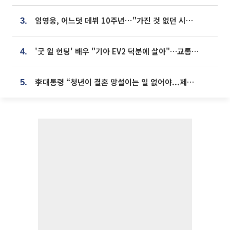
임영웅, 어느덧 데뷔 10주년⋯"가진 것 없던 시절, 내 앞엔 20명의 팬뿐"
3.
'굿 윌 헌팅' 배우 "기아 EV2 덕분에 살아"…교통사고 후 안전성 극찬
4.
李대통령 “청년이 결혼 망설이는 일 없어야...제도상 불이익 조사”
5.