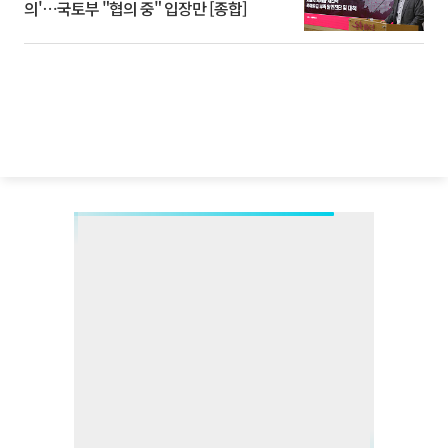
의'⋯국토부 "협의 중" 입장만 [종합]