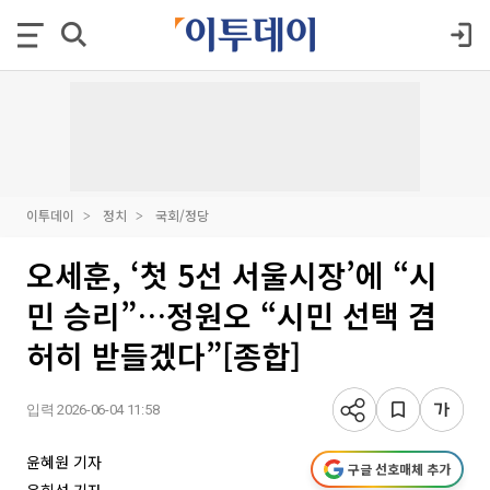
이투데이
정치
국회/정당
오세훈, ‘첫 5선 서울시장’에 “시
민 승리”…정원오 “시민 선택 겸
허히 받들겠다”[종합]
입력 2026-06-04 11:58
윤혜원 기자
구글 선호매체 추가