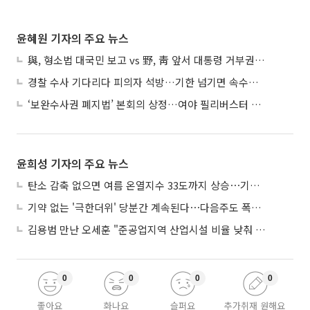
윤혜원 기자의 주요 뉴스
與, 형소법 대국민 보고 vs 野, 靑 앞서 대통령 거부권 촉구
경찰 수사 기다리다 피의자 석방…기한 넘기면 속수무책
‘보완수사권 폐지법’ 본회의 상정…여야 필리버스터 대치
윤희성 기자의 주요 뉴스
탄소 감축 없으면 여름 온열지수 33도까지 상승⋯기상청, 2100년 미래전망
기약 없는 '극한더위' 당분간 계속된다⋯다음주도 폭염·열대야 지속
김용범 만난 오세훈 "준공업지역 산업시설 비율 낮춰 공급 늘려야"
0
0
0
0
좋아요
화나요
슬퍼요
추가취재 원해요