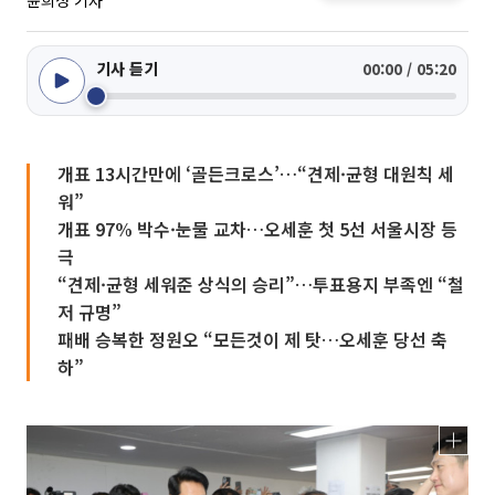
윤희성 기자
기사 듣기
00:00 / 05:20
개표 13시간만에 ‘골든크로스’…“견제·균형 대원칙 세
워”
개표 97% 박수·눈물 교차…오세훈 첫 5선 서울시장 등
극
“견제·균형 세워준 상식의 승리”…투표용지 부족엔 “철
저 규명”
패배 승복한 정원오 “모든것이 제 탓…오세훈 당선 축
하”