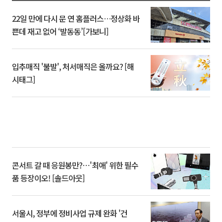
22일 만에 다시 문 연 홈플러스…정상화 바
쁜데 재고 없어 ‘발동동’[가보니]
입추매직 '불발', 처서매직은 올까요? [해
시태그]
콘서트 갈 때 응원봉만?⋯'최애' 위한 필수
품 등장이오! [솔드아웃]
서울시, 정부에 정비사업 규제 완화 '건