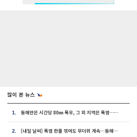
많이 본 뉴스
동해안은 시간당 80㎜ 폭우, 그 외 지역은 폭염…‘극과 극 날씨’
1.
[내일 날씨] 폭염 한풀 꺾여도 무더위 계속⋯동해안 이틀 연속 비
2.