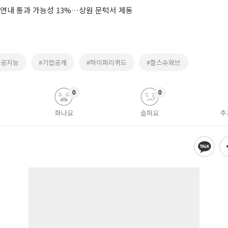
 연내 통과 가능성 13%…상원 문턱서 제동
인공지능
#기업공개
#하이퍼리퀴드
#찰스슈와브
0
0
화나요
슬퍼요
추