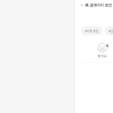
美 클래리티 법안
#비트코인
#
0
좋아요