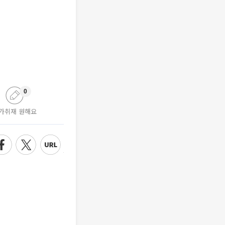
0
가취재 원해요