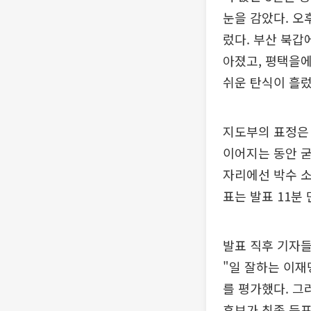
눈을 감았다. 오
렀다. 부산 북갑
아졌고, 평택을에
쉬운 탄식이 흘렀
지도부의 표정은 
이어지는 동안 굳
자리에선 박수 소
표는 발표 11분
발표 직후 기자
"일 잘하는 이재
를 평가했다. 그
후보가 최종 득표