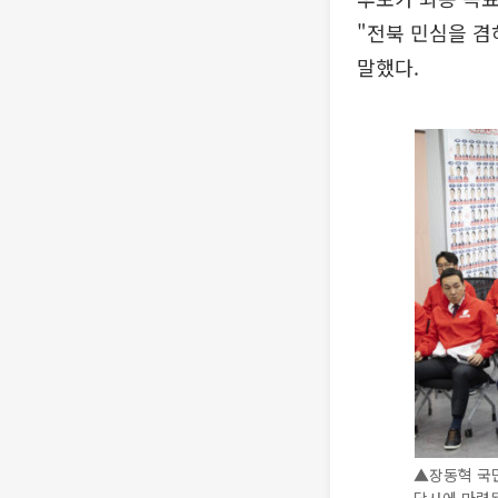
"전북 민심을 겸
말했다.
▲장동혁 국