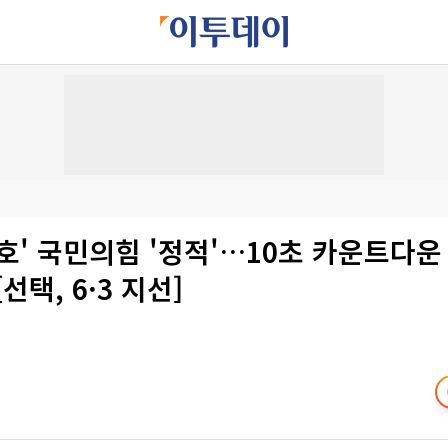
호' 국민의힘 '정적'…10초 카운트다운
선택, 6·3 지선]