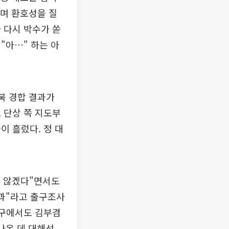
치며 환호성을 질
 다시 박수가 쏟
"아…" 하는 아
북 경합 결과가
 단상 쪽 지도부
이 흘렀다. 정 대
지 않겠다"면서도
결과"라고 출구조사
대구에서도 김부겸
나온 데 대해선