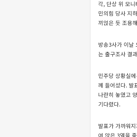
각, 단상 위 모
민의힘 당사 지하
끼얹은 듯 조용해
방송3사가 이날 
는 출구조사 결
민주당 상황실에는
께 들어섰다. 발
나란히 놓였고 양
기다렸다.
발표가 가까워지자
여 앉은 3열을 