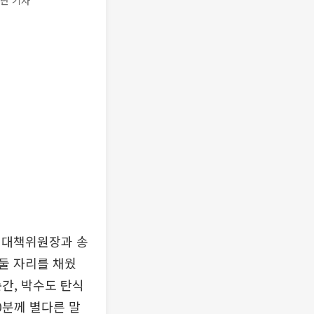
이란 기자
거대책위원장과 송
둘 자리를 채웠
간, 박수도 탄식
0분께 별다른 말