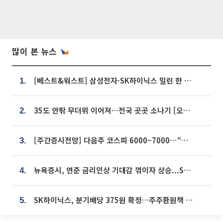
많이 본 뉴스
[베스트&워스트] 삼성전자·SK하이닉스 밀린 한 주…상상인증권은 85% 급등
1.
35도 안팎 무더위 이어져…전국 곳곳 소나기 [오늘 날씨]
2.
[주간증시전망] 다음주 코스피 6000~7000⋯“外人 수급은 정책이 변수”
3.
뉴욕증시, 연준 금리인상 기대감 꺾이자 상승...S&P500 사상 최고치 [종합]
4.
SK하이닉스, 분기배당 375원 확정…주주환원책 9월로 앞당겨 발표
5.