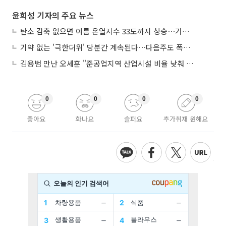
윤희성 기자의 주요 뉴스
탄소 감축 없으면 여름 온열지수 33도까지 상승⋯기상청, 2100년 미래전망
기약 없는 '극한더위' 당분간 계속된다⋯다음주도 폭염·열대야 지속
김용범 만난 오세훈 "준공업지역 산업시설 비율 낮춰 공급 늘려야"
0
0
0
0
좋아요
화나요
슬퍼요
추가취재 원해요