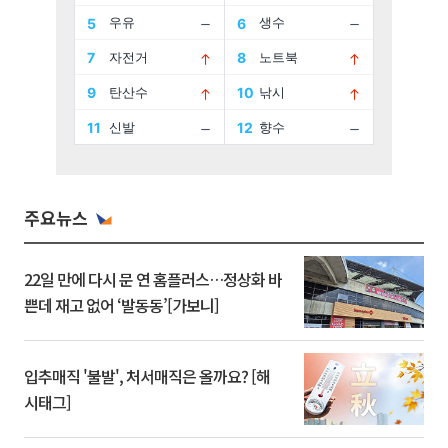
주요뉴스
22일 만에 다시 문 연 홈플러스…정상화 바
쁜데 재고 없어 ‘발동동’[가보니]
입추매직 '불발', 처서매직은 올까요? [해
시태그]