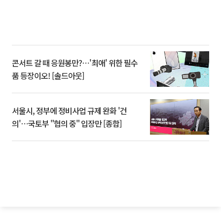
콘서트 갈 때 응원봉만?⋯'최애' 위한 필수
품 등장이오! [솔드아웃]
서울시, 정부에 정비사업 규제 완화 '건
의'⋯국토부 "협의 중" 입장만 [종합]