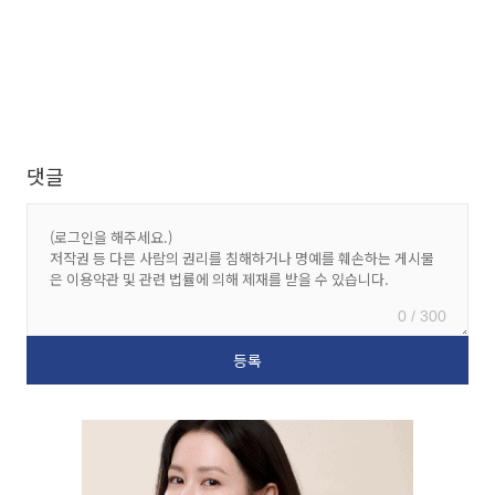
댓글
0 / 300