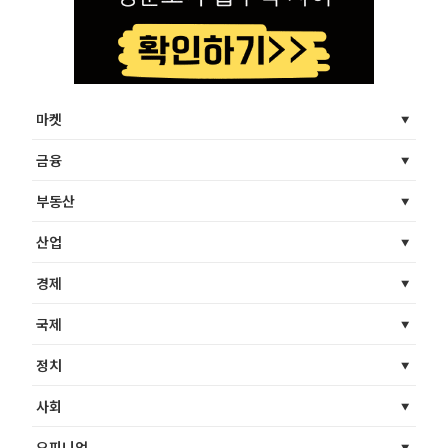
마켓
금융
부동산
산업
경제
국제
정치
사회
오피니언