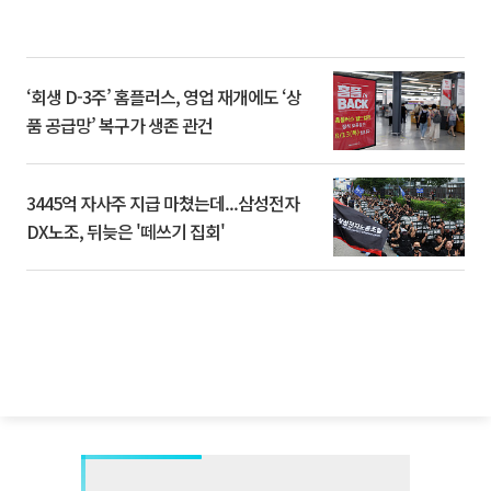
‘회생 D-3주’ 홈플러스, 영업 재개에도 ‘상
품 공급망’ 복구가 생존 관건
3445억 자사주 지급 마쳤는데...삼성전자
DX노조, 뒤늦은 '떼쓰기 집회'