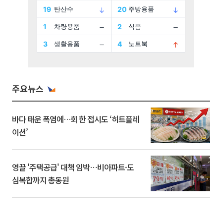
주요뉴스
바다 태운 폭염에…회 한 접시도 ‘히트플레
이션’
영끌 '주택공급' 대책 임박⋯비아파트·도
심복합까지 총동원