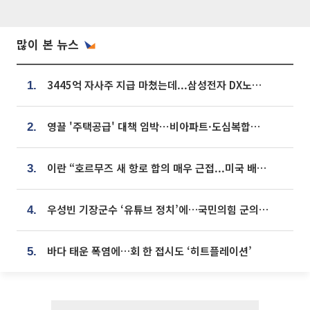
많이 본 뉴스
3445억 자사주 지급 마쳤는데...삼성전자 DX노조, 뒤늦은 '떼쓰기 집회'
1.
영끌 '주택공급' 대책 임박⋯비아파트·도심복합까지 총동원
2.
이란 “호르무즈 새 항로 합의 매우 근접...미국 배상 먼저”
3.
우성빈 기장군수 ‘유튜브 정치’에…국민의힘 군의원들 집단 반발
4.
바다 태운 폭염에…회 한 접시도 ‘히트플레이션’
5.