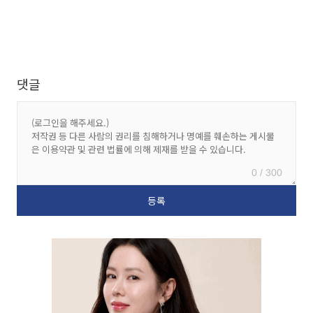
댓글
0 / 300