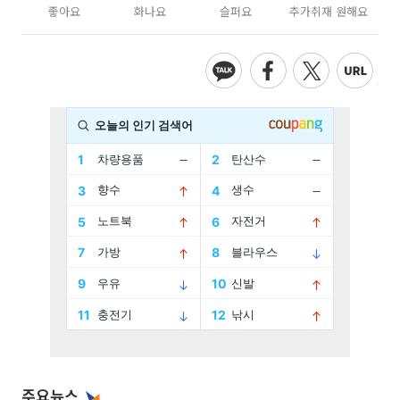
좋아요
화나요
슬퍼요
추가취재 원해요
주요뉴스