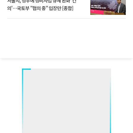
서울시, 정부에 정비사업 규제 완화 '건
의'⋯국토부 "협의 중" 입장만 [종합]