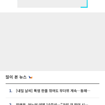
많이 본 뉴스
[내일 날씨] 폭염 한풀 꺾여도 무더위 계속⋯동해안 이틀 연속 비
1.
임영웅, 어느덧 데뷔 10주년⋯"가진 것 없던 시절, 내 앞엔 20명의 팬뿐"
2.