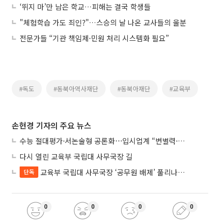
‘뛰지 마’만 남은 학교…피해는 결국 학생들
"체험학습 가도 죄인?"…스승의 날 나온 교사들의 울분
전문가들 “기관 책임제·민원 처리 시스템화 필요”
#독도
#동북아역사재단
#동북아재단
#교육부
손현경 기자의 주요 뉴스
수능 절대평가·서논술형 공론화⋯입시업계 “변별력·사교육 대책 먼저”
다시 열린 교육부 국립대 사무국장 길
교육부 국립대 사무국장 ‘공무원 배제’ 풀리나…응시자격 다시 열렸다
단독
0
0
0
0