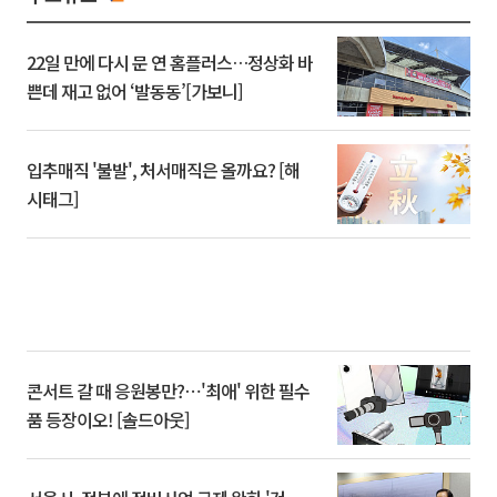
22일 만에 다시 문 연 홈플러스…정상화 바
쁜데 재고 없어 ‘발동동’[가보니]
입추매직 '불발', 처서매직은 올까요? [해
시태그]
콘서트 갈 때 응원봉만?⋯'최애' 위한 필수
품 등장이오! [솔드아웃]