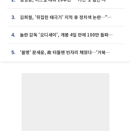
김희철, '뒤집힌 태극기' 지적 후 정치색 논란…"좌우 떠나 우리나라 국기"
3.
놀란 감독 '오디세이', 개봉 4일 만에 100만 돌파⋯'왕사남' 보다 빠르다
4.
'불명' 문세윤, 故 터틀맨 빈자리 채웠다…'거북이' 눈물의 최종 우승
5.