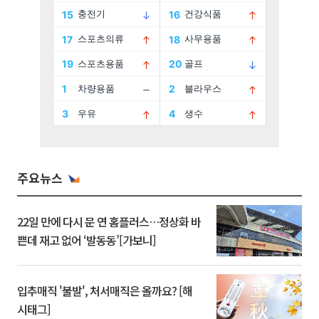
주요뉴스
22일 만에 다시 문 연 홈플러스…정상화 바
쁜데 재고 없어 ‘발동동’[가보니]
입추매직 '불발', 처서매직은 올까요? [해
시태그]