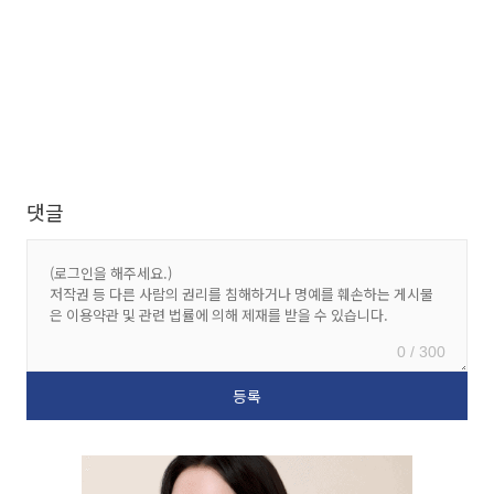
댓글
0 / 300