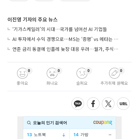
이진영 기자의 주요 뉴스
‘기가스케일러’의 시대…국가를 넘어선 AI 기업들
AI 투자에서 수익 경쟁으로⋯MS는 ‘증명’ vs 메타는 ‘숙제’
연준 금리 동결에 인플레 늦장 대응 우려…월가, 주식도 채권도 던졌다
0
0
0
0
좋아요
화나요
슬퍼요
추가취재 원해요