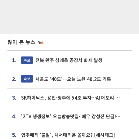
많이 본 뉴스
전북 완주 삼례읍 공장서 화재 발생
속보
1.
서울도 '40도'…오늘 노원 40.2도 기록
속보
2.
SK하이닉스, 용인·청주에 54조 투자…AI 메모리 생산기지 키운다
3.
'2TV 생생정보' 오늘방송맛집- 배우 강성진 단골! 쌀국수ㆍ푸팟퐁 커리 맛집 '블○○○'
4.
입추매직 '불발', 처서매직은 올까요? [해시태그]
5.