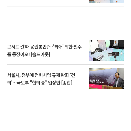
콘서트 갈 때 응원봉만?⋯'최애' 위한 필수
품 등장이오! [솔드아웃]
서울시, 정부에 정비사업 규제 완화 '건
의'⋯국토부 "협의 중" 입장만 [종합]