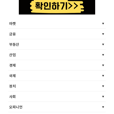
마켓
금융
부동산
산업
경제
국제
정치
사회
오피니언