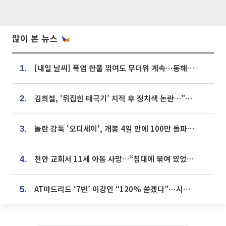
많이 본 뉴스
[내일 날씨] 폭염 한풀 꺾여도 무더위 계속⋯동해안 이틀 연속 비
1.
김희철, '뒤집힌 태극기' 지적 후 정치색 논란…"좌우 떠나 우리나라 국기"
2.
놀란 감독 '오디세이', 개봉 4일 만에 100만 돌파⋯'왕사남' 보다 빠르다
3.
천안 교회서 11세 아동 사망…“침대에 묶여 있었다” 진술 확보
4.
AT마드리드 ‘7번’ 이강인 “120% 쏟겠다”⋯시메오네 감독 “필요한 선수”
5.