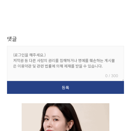
댓글
0 / 300