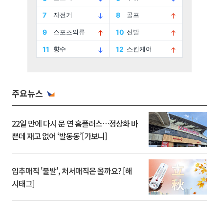
주요뉴스
22일 만에 다시 문 연 홈플러스…정상화 바
쁜데 재고 없어 ‘발동동’[가보니]
입추매직 '불발', 처서매직은 올까요? [해
시태그]