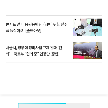
콘서트 갈 때 응원봉만?⋯'최애' 위한 필수
품 등장이오! [솔드아웃]
서울시, 정부에 정비사업 규제 완화 '건
의'⋯국토부 "협의 중" 입장만 [종합]