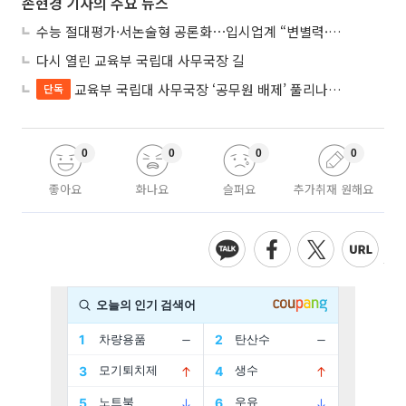
손현경 기자의 주요 뉴스
수능 절대평가·서논술형 공론화⋯입시업계 “변별력·사교육 대책 먼저”
다시 열린 교육부 국립대 사무국장 길
교육부 국립대 사무국장 ‘공무원 배제’ 풀리나…응시자격 다시 열렸다
단독
0
0
0
0
좋아요
화나요
슬퍼요
추가취재 원해요