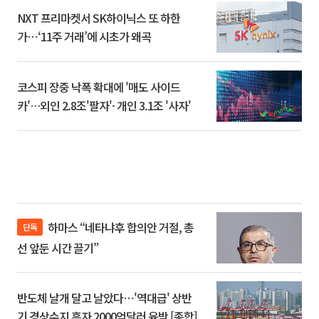
NXT 프리마켓서 SK하이닉스 또 하한
가⋯‘11주 거래’에 시초가 왜곡
코스피 장중 낙폭 확대에 '매도 사이드
카'…외인 2.8조'팔자'· 개인 3.1조 '사자'
하마스 “네타냐후 합의안 거절, 총
단독
선 앞둔 시간 끌기”
반도체 날개 달고 날았다⋯'역대급' 상반
기 경상수지 흑자 2000억달러 육박 [종합]