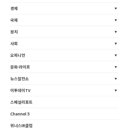
경제
국제
정치
사회
오피니언
문화·라이프
뉴스발전소
이투데이TV
스페셜리포트
Channel 5
위너스IR클럽