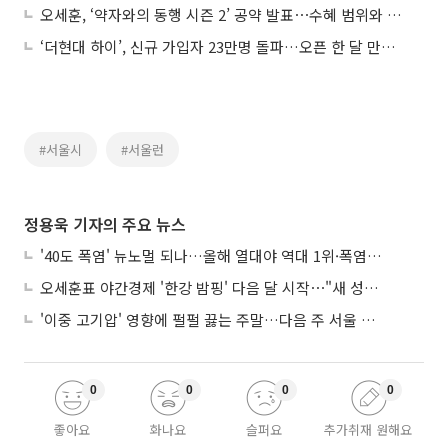
오세훈, ‘약자와의 동행 시즌 2’ 공약 발표⋯수혜 범위와 지원 내용 확대
‘더현대 하이’, 신규 가입자 23만명 돌파…오픈 한 달 만에 ‘성공적 안착’
#서울시
#서울런
정용욱 기자의 주요 뉴스
'40도 폭염' 뉴노멀 되나…올해 열대야 역대 1위·폭염일수 평년 3배 넘어
오세훈표 야간경제 '한강 밤핑' 다음 달 시작⋯"새 성장동력 만들 것"
'이중 고기압' 영향에 펄펄 끓는 주말…다음 주 서울 포함 서쪽이 더 덥다
0
0
0
0
좋아요
화나요
슬퍼요
추가취재 원해요