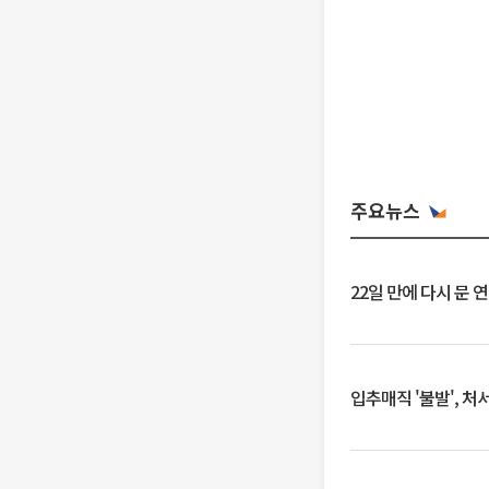
주요뉴스
22일 만에 다시 문 
입추매직 '불발', 처