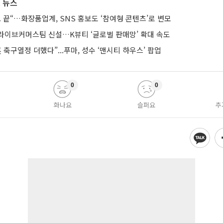
 뉴스
 끝“…화장품업계, SNS 홍보도 ‘참여형 콘텐츠’로 변모
라이브커머스팀 신설…K뷰티 ‘글로벌 판매망’ 확대 속도
 축구열정 더했다”...푸마, 성수 ‘맨시티 하우스’ 팝업
0
0
화나요
슬퍼요
추