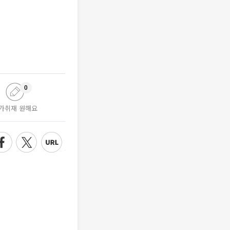
0
가취재 원해요