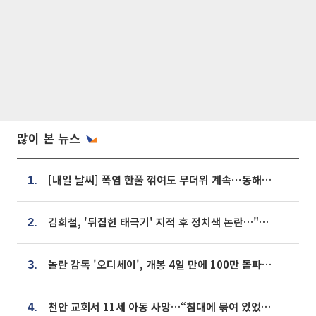
많이 본 뉴스
[내일 날씨] 폭염 한풀 꺾여도 무더위 계속⋯동해안 이틀 연속 비
1.
김희철, '뒤집힌 태극기' 지적 후 정치색 논란…"좌우 떠나 우리나라 국기"
2.
놀란 감독 '오디세이', 개봉 4일 만에 100만 돌파⋯'왕사남' 보다 빠르다
3.
천안 교회서 11세 아동 사망…“침대에 묶여 있었다” 진술 확보
4.