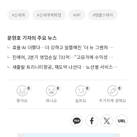
#신세계
#신세계백화점
#VIP
#템플스테이
문현호 기자의 주요 뉴스
효율·AI 더했다…더 강하고 알뜰해진 ‘더 뉴 그랜저 하이브리드’
진에어, 2분기 영업손실 731억…“고유가에 수익성 악화”
새출발 트리니티항공, 재도약 나선다…노선별 서비스 차별화
0
0
0
0
좋아요
화나요
슬퍼요
추가취재 원해요