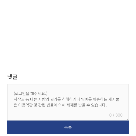
댓글
0 / 300