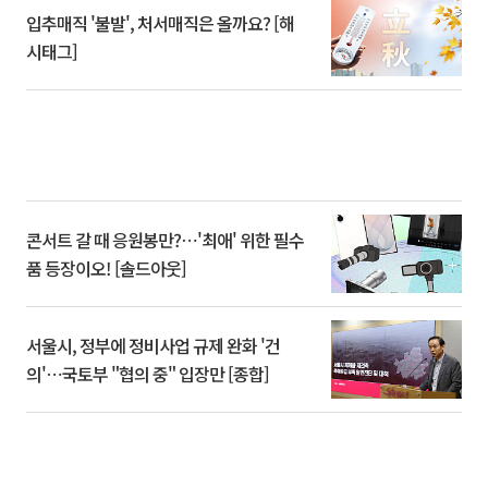
입추매직 '불발', 처서매직은 올까요? [해
시태그]
콘서트 갈 때 응원봉만?⋯'최애' 위한 필수
품 등장이오! [솔드아웃]
서울시, 정부에 정비사업 규제 완화 '건
의'⋯국토부 "협의 중" 입장만 [종합]