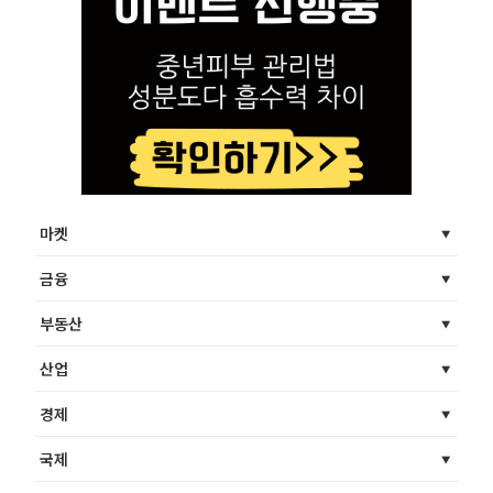
마켓
금융
부동산
산업
경제
국제