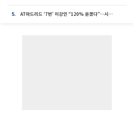
AT마드리드 ‘7번’ 이강인 “120% 쏟겠다”⋯시메오네 감독 “필요한 선수”
5.