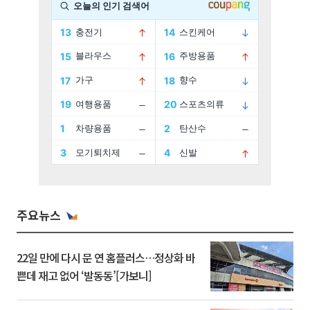
주요뉴스
22일 만에 다시 문 연 홈플러스…정상화 바
쁜데 재고 없어 ‘발동동’[가보니]