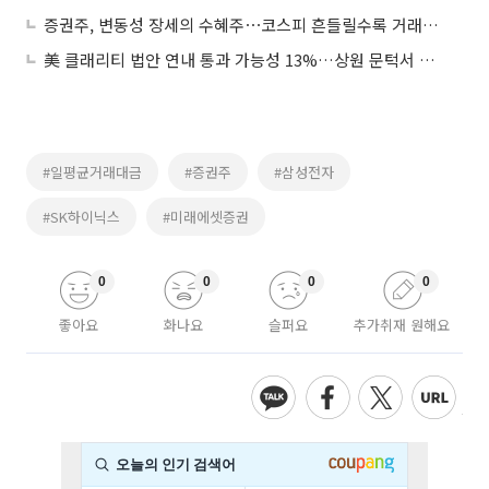
증권주, 변동성 장세의 수혜주⋯코스피 흔들릴수록 거래대금↑
美 클래리티 법안 연내 통과 가능성 13%…상원 문턱서 제동
#일평균거래대금
#증권주
#삼성전자
#SK하이닉스
#미래에셋증권
0
0
0
0
좋아요
화나요
슬퍼요
추가취재 원해요