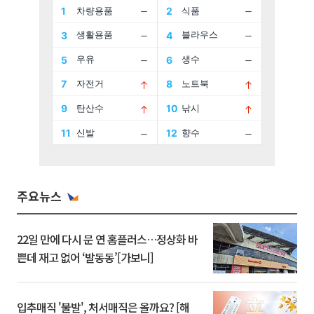
주요뉴스
22일 만에 다시 문 연 홈플러스…정상화 바
쁜데 재고 없어 ‘발동동’[가보니]
입추매직 '불발', 처서매직은 올까요? [해