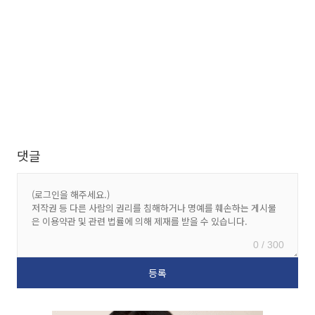
댓글
0 / 300