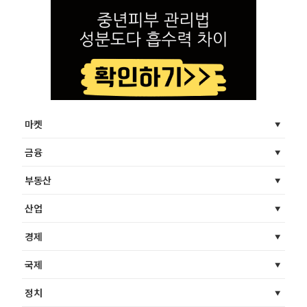
마켓
금융
부동산
산업
경제
국제
정치