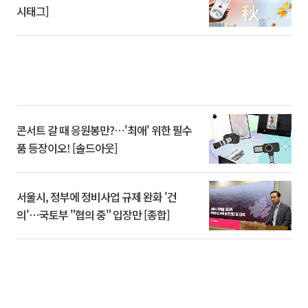
시태그]
콘서트 갈 때 응원봉만?⋯'최애' 위한 필수
품 등장이오! [솔드아웃]
서울시, 정부에 정비사업 규제 완화 '건
의'⋯국토부 "협의 중" 입장만 [종합]