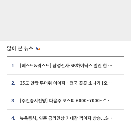
많이 본 뉴스
[베스트&워스트] 삼성전자·SK하이닉스 밀린 한 주…상상인증권은 85% 급등
1.
35도 안팎 무더위 이어져…전국 곳곳 소나기 [오늘 날씨]
2.
[주간증시전망] 다음주 코스피 6000~7000⋯“外人 수급은 정책이 변수”
3.
뉴욕증시, 연준 금리인상 기대감 꺾이자 상승...S&P500 사상 최고치 [종합]
4.