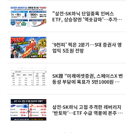
"삼전·SK하닉 단일종목 인버스
ETF, 상승장엔 '역숏감마'…추가 상
승재료"
‘9천피’ 찍은 2분기…5대 증권사 영
업익 5조원 전망
SK證 “미래에셋증권, 스페이스X 변
동성 부담에 목표가 5만1000원 하
향”
삼전·SK하닉 고점 추격한 레버리지
‘반토막’…ETF 수급 역풍에 본주 반
등 발목 [코스피 6800 쇼크, 반등의
벽]