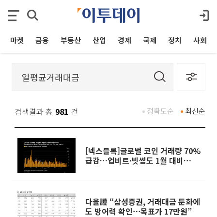
마켓
금융
부동산
산업
경제
국제
정치
사회
검색결과 총
981
건
정확도순
최신순
[넥스블록]글로벌 코인 거래량 70%
급감…업비트·빗썸도 1월 대비
65% 줄어
다올證 “삼성증권, 거래대금 둔화에
도 방어력 확인⋯목표가 17만원”