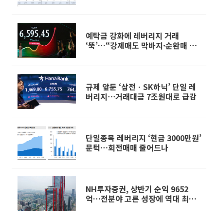
예탁금 강화에 레버리지 거래
‘뚝’…“강제매도 막바지·순환매 확
대”
규제 앞둔 ‘삼전ㆍSK하닉’ 단일 레
버리지⋯거래대금 7조원대로 급감
단일종목 레버리지 ‘현금 3000만원’
문턱…회전매매 줄어드나
NH투자증권, 상반기 순익 9652
억…전분야 고른 성장에 역대 최대
반기 실적