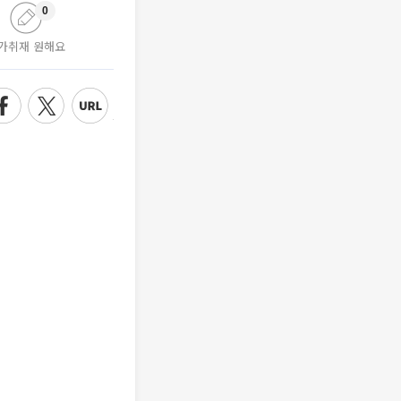
0
가취재 원해요