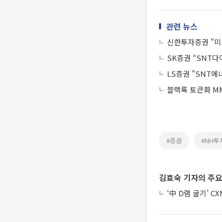
관련 뉴스
신한투자증권 "미
SK증권 “SNT
LS증권 "SNT에
블랙록 토큰화 MM
#증권
#NH투
김효숙 기자의 주요
‘中 D램 굴기’ C