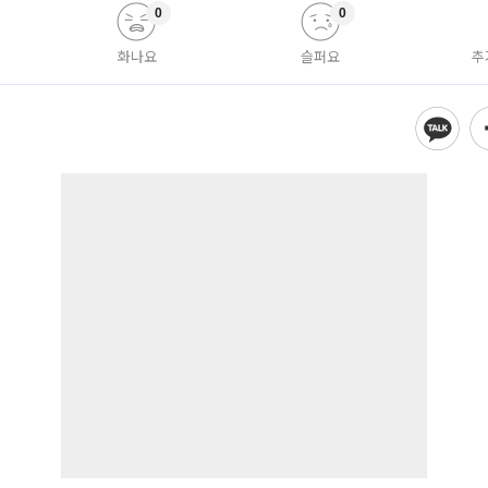
0
0
화나요
슬퍼요
추