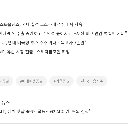
스토홀딩스, 국내 실적 호조…배당주 매력 지속"
다이내믹스, 수출 증가하고 수익성 높아지고⋯사상 최고 연간 영업익 기대”
너지, 연내 미국향 추가 수주 기대…목표가 7만원"
F, 유럽 시장 진출∙∙∙스테이블코인 확장
자증권
#미래에셋증권
#키움증권
#한국금융지주
 뉴스
XMT, 데뷔 첫날 466% 폭등…G2 AI 패권 ‘쩐의 전쟁’