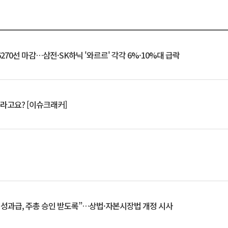
6270선 마감…삼전·SK하닉 '와르르' 각각 6%·10%대 급락
 깨라고요? [이슈크래커]
 성과급, 주총 승인 받도록”…상법·자본시장법 개정 시사