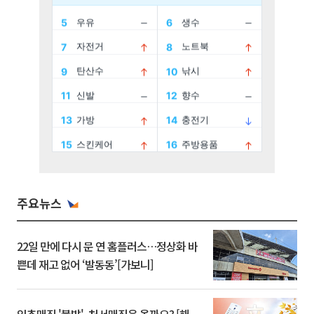
주요뉴스
22일 만에 다시 문 연 홈플러스…정상화 바
쁜데 재고 없어 ‘발동동’[가보니]