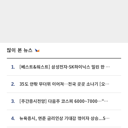
많이 본 뉴스
[베스트&워스트] 삼성전자·SK하이닉스 밀린 한 주…상상인증권은 85% 급등
1.
35도 안팎 무더위 이어져…전국 곳곳 소나기 [오늘 날씨]
2.
[주간증시전망] 다음주 코스피 6000~7000⋯“外人 수급은 정책이 변수”
3.
뉴욕증시, 연준 금리인상 기대감 꺾이자 상승...S&P500 사상 최고치 [종합]
4.