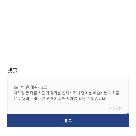
댓글
0 / 300