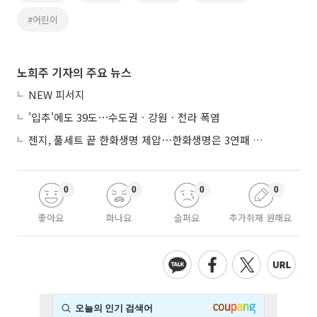
#어린이
노희주 기자의 주요 뉴스
NEW 피서지
'입추'에도 39도⋯수도권ㆍ강원ㆍ전라 폭염
젠지, 풀세트 끝 한화생명 제압⋯한화생명은 3연패 수렁
0
0
0
0
좋아요
화나요
슬퍼요
추가취재 원해요