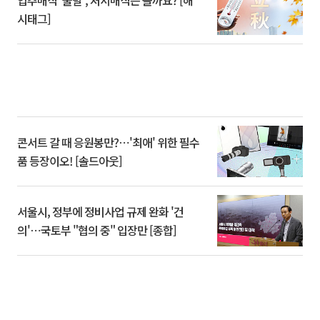
입추매직 '불발', 처서매직은 올까요? [해
시태그]
콘서트 갈 때 응원봉만?⋯'최애' 위한 필수
품 등장이오! [솔드아웃]
서울시, 정부에 정비사업 규제 완화 '건
의'⋯국토부 "협의 중" 입장만 [종합]