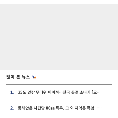
많이 본 뉴스
35도 안팎 무더위 이어져…전국 곳곳 소나기 [오늘 날씨]
1.
동해안은 시간당 80㎜ 폭우, 그 외 지역은 폭염…‘극과 극 날씨’
2.