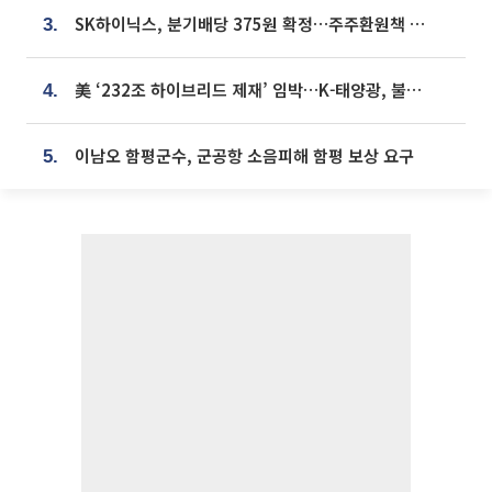
SK하이닉스, 분기배당 375원 확정…주주환원책 9월로 앞당겨 발표
3.
美 ‘232조 하이브리드 제재’ 임박…K-태양광, 불확실성 털고 날개 다나
4.
이남오 함평군수, 군공항 소음피해 함평 보상 요구
5.