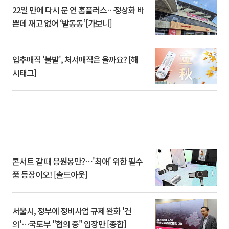
22일 만에 다시 문 연 홈플러스…정상화 바
쁜데 재고 없어 ‘발동동’[가보니]
입추매직 '불발', 처서매직은 올까요? [해
시태그]
콘서트 갈 때 응원봉만?⋯'최애' 위한 필수
품 등장이오! [솔드아웃]
서울시, 정부에 정비사업 규제 완화 '건
의'⋯국토부 "협의 중" 입장만 [종합]