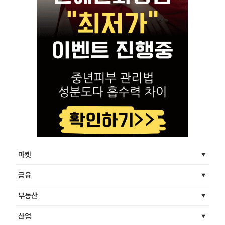
마켓
금융
부동산
산업