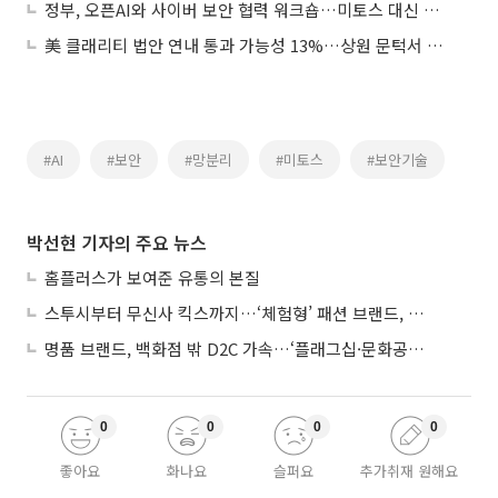
정부, 오픈AI와 사이버 보안 협력 워크숍…미토스 대신 오픈AI 보안 접근권 확보할까
美 클래리티 법안 연내 통과 가능성 13%…상원 문턱서 제동
#AI
#보안
#망분리
#미토스
#보안기술
박선현 기자의 주요 뉴스
홈플러스가 보여준 유통의 본질
스투시부터 무신사 킥스까지…‘체험형’ 패션 브랜드, 잇단 제주행
명품 브랜드, 백화점 밖 D2C 가속…‘플래그십·문화공간’ 전략 눈길
0
0
0
0
좋아요
화나요
슬퍼요
추가취재 원해요