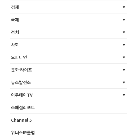
경제
국제
정치
사회
오피니언
문화·라이프
뉴스발전소
이투데이TV
스페셜리포트
Channel 5
위너스IR클럽