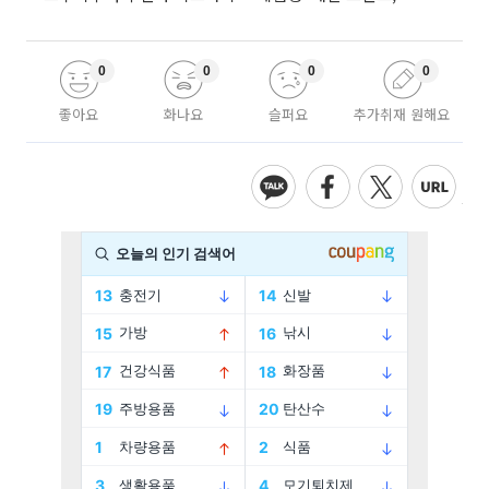
0
0
0
0
좋아요
화나요
슬퍼요
추가취재 원해요