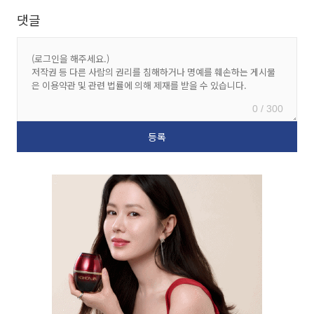
댓글
0 / 300