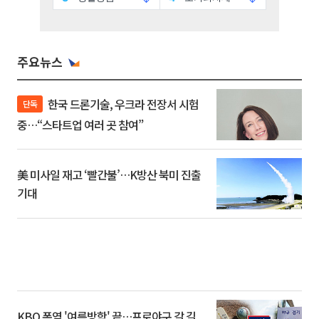
주요뉴스
한국 드론기술, 우크라 전장서 시험
단독
중…“스타트업 여러 곳 참여”
美 미사일 재고 ‘빨간불’…K방산 북미 진출
기대
KBO 폭염 '여름방학' 끝…프로야구 갈 길