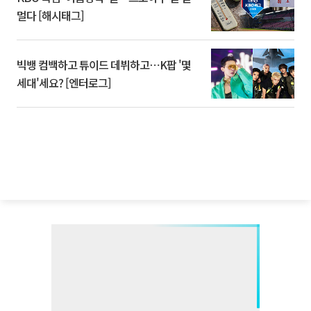
멀다 [해시태그]
빅뱅 컴백하고 튜이드 데뷔하고⋯K팝 '몇
세대'세요? [엔터로그]