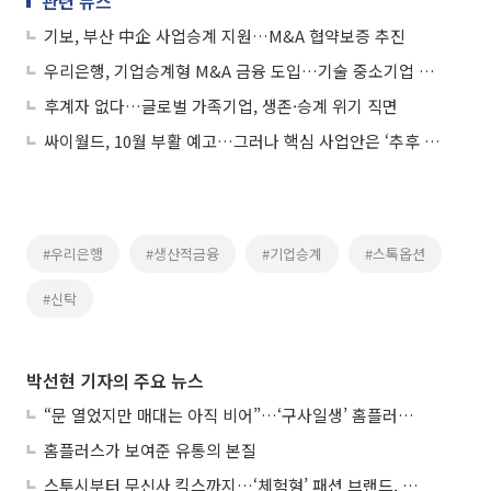
관련 뉴스
기보, 부산 中企 사업승계 지원…M&A 협약보증 추진
우리은행, 기업승계형 M&A 금융 도입…기술 중소기업 지원
후계자 없다…글로벌 가족기업, 생존·승계 위기 직면
싸이월드, 10월 부활 예고…그러나 핵심 사업안은 ‘추후 공개’
#우리은행
#생산적금융
#기업승계
#스톡옵션
#신탁
박선현 기자의 주요 뉴스
“문 열었지만 매대는 아직 비어”…‘구사일생’ 홈플러스, 정상화 시험대
홈플러스가 보여준 유통의 본질
스투시부터 무신사 킥스까지…‘체험형’ 패션 브랜드, 잇단 제주행