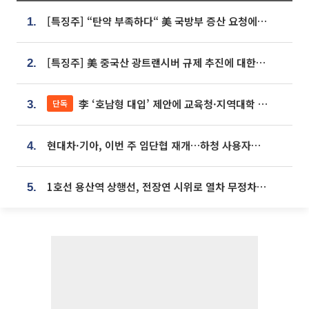
[특징주] “탄약 부족하다“ 美 국방부 증산 요청에⋯국내 방산주 급등세
1.
[특징주] 美 중국산 광트랜시버 규제 추진에 대한광통신 등 광통신株 강세
2.
李 ‘호남형 대입’ 제안에 교육청·지역대학 서·논술형 입시 연계 '착수'
단독
3.
현대차·기아, 이번 주 임단협 재개…하청 사용자성 재심도 ‘변수’
4.
1호선 용산역 상행선, 전장연 시위로 열차 무정차 운행
5.