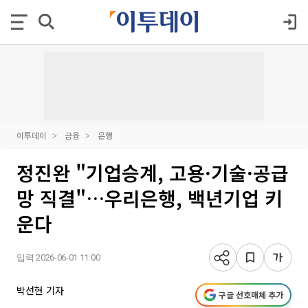
이투데이
금융
은행
정진완 "기업승계, 고용·기술·공급
망 직결"…우리은행, 백년기업 키
운다
입력 2026-06-01 11:00
박선현 기자
구글 선호매체 추가