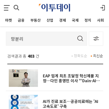
마켓
금융
부동산
산업
경제
국제
정치
사회
검색결과 총
403
건
정확도순
최신순
EAP 업계 최초 조달청 혁신제품 지
정…다인 홍영민 이사 “‘Dain-AI
Safety’, 공공 심리안전의 새 기준
될 것”
AI가 진료 보조⋯공공의료에는 'AI
고속도로' 구축