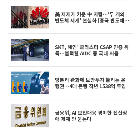
美 제재가 키운 中 자립…‘두 개의
반도체 세계’ 현실화 [중국 반도체
굴기 2026 中]
SKT, 해인’ 클러스터 CSAP 인증 취
득…블랙웰 AIDC 중 국내 처음
망분리 완화에 보안투자 늘리는 은
행권…4대 은행 작년 1538억 투입
금융위, AI 보안대응 경미한 전산장
애 제재 안 묻는다