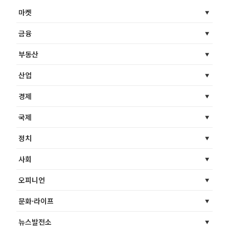
마켓
금융
부동산
산업
경제
국제
정치
사회
오피니언
문화·라이프
뉴스발전소