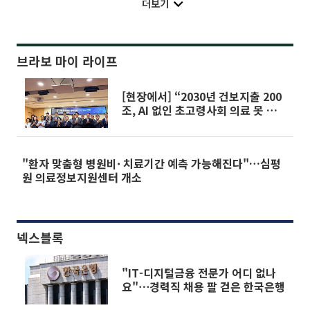
더보기
브라보 마이 라이프
[현장에서] “2030년 건보지출 200
조, AI 없인 초고령사회 의료 못 버
틴다”
"환자 맞춤형 병원비· 치료기간 예측 가능해진다"…심평
원 의료정보지원센터 개소
넥스블록
"IT-디지털금융 전문가 어디 없나
요"⋯경력직 채용 팔 걷은 한국은행