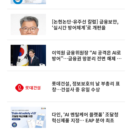
[논현논단-유주선 칼럼] 금융보안,
‘실시간 방어체계’로 개편을
이억원 금융위원장 “AI 공격은 AI로
방어”…금융권 망분리 전면 해제 추
진
롯데건설, 정보보호의 날 부총리 표
창⋯건설사 중 유일 수상
다인, ‘AI 멘탈케어 플랫폼’ 조달청
혁신제품 지정… EAP 분야 최초